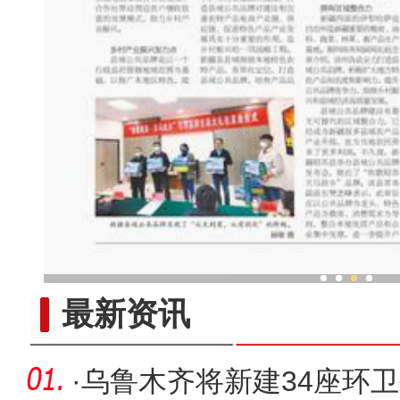
和谐共生 新疆湿地赋能“
最新资讯
·
乌鲁木齐将新建34座环卫