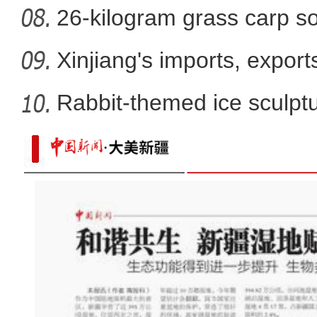
26-kilogram grass carp so
win
Xinjiang's imports, export
Rabbit-themed ice sculptur