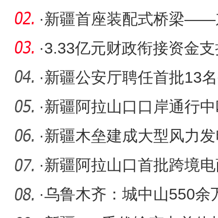
生间，配
·
新疆首座装配式桥梁——
程全面推
·
3.33亿元财政衔接资金
人居环境
·
新疆公安厅聘任首批13
·
新疆阿拉山口口岸通行中
累计达1
·
新疆木垒建成大型风力发
·
新疆阿拉山口首批跨境电商
顺利通
·
乌鲁木齐：城中山550余