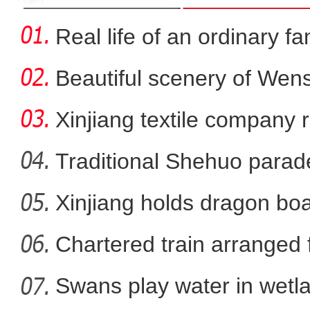
Real life of an ordinary fa
Beautiful scenery of We
in
Xinjiang textile company 
wort
Traditional Shehuo parad
Xinjiang holds dragon boa
航拍新藏公路壮
Chartered train arranged 
Swans play water in wetla