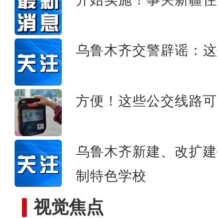
航拍新藏公路壮
乌鲁木齐交警辟谣：这
方便！这些公交线路可
乌鲁木齐新建、改扩建
制特色学校
视觉焦点
首批迁徙候鸟抵达新疆