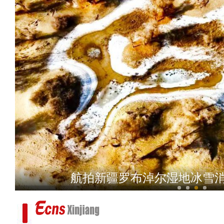
新疆750千伏输变电单体投
航拍新疆罗布淖尔湿地冰雪消