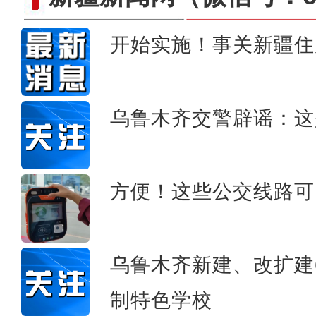
开始实施！事关新疆住
新疆750千伏输变电单体投
乌鲁木齐交警辟谣：这
方便！这些公交线路可
乌鲁木齐新建、改扩建
制特色学校