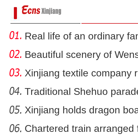
Real life of an ordinary fa
Beautiful scenery of We
in
Xinjiang textile company 
wort
Traditional Shehuo parad
Xinjiang holds dragon boa
新疆750千伏输变电单体投
Chartered train arranged 