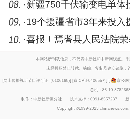
虫衣”
·
新疆750千伏输变电单
工建设
·
19个援疆省市3年来投入
·
喜报！焉耆县人民法院荣获2
自治州文明
本网站所刊载信息，不代表中新社和中新网观点。 
未经授权禁止转载、摘编、复制及建立镜像，
[
网上传播视听节目许可证（0106168)
] [
京ICP证040655号
] [
京公网安
总机：86-10-878266
制作：中新社新疆分社 技术支持：0991-8557237 新闻热线：
Copyright ©1999-2023 chinanews.com. 