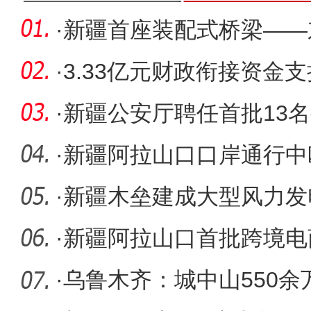
·
新疆首座装配式桥梁——
程全面推
·
3.33亿元财政衔接资金
人居环境
·
新疆公安厅聘任首批13
·
新疆阿拉山口口岸通行中
累计达1
·
新疆木垒建成大型风力发
·
新疆阿拉山口首批跨境电商
顺利通
·
乌鲁木齐：城中山550余