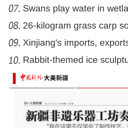
Swans play water in wetla
26-kilogram grass carp so
win
Xinjiang's imports, export
Rabbit-themed ice sculptur
航拍新藏公路壮