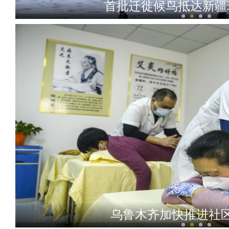
首批迁徙候鸟抵达新疆
新疆兵团：绣塑布偶技艺展
乌鲁木齐加快推进社