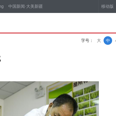
ng
中国新闻·大美新疆
移动版
字号：
大
中
伐