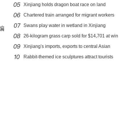
Xinjiang holds dragon boat race on land
Chartered train arranged for migrant workers
Swans play water in wetland in Xinjiang
编
26-kilogram grass carp sold for $14,701 at win
Xinjiang's imports, exports to central Asian
新疆温宿县：果农争春早 大棚樱桃管理正当
Rabbit-themed ice sculptures attract tourists