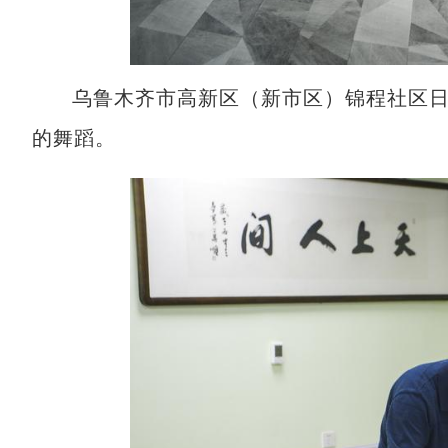
乌鲁木齐市高新区（新市区）锦程社区
的舞蹈。