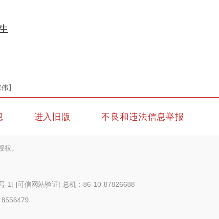
、
生
家伟】
息
进入旧版
不良和违法信息举报
授权。
号-1
]
[可信网站验证]
总机：86-10-87826688
 8556479