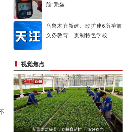
脸”乘坐
新疆阿克苏地区医疗专家义诊到村
乌鲁木齐新建、改扩建6所学前
义务教育一贯制特色学校
视觉焦点
新疆温宿县：果农争春早 大棚樱桃管理正当
不
新疆麦盖提县：春耕育苗忙 不负好春光