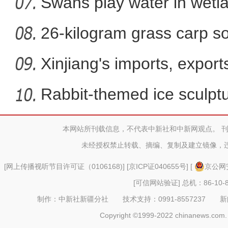
Swans play water in wetla
26-kilogram grass carp so
win
Xinjiang's imports, export
Rabbit-themed ice sculptur
本网站所刊载信息，不代表中新社和中新网观点。 
吉木乃县举办“工会杯·巾帼
未经授权禁止转载、摘编、复制及建立镜像，
[
网上传播视听节目许可证（0106168)
] [
京ICP证040655号
] [
京公网安
[可信网站验证]
总机：86-10-8
制作：中新社新疆分社 技术支持：0991-8557237 新闻热线：
Copyright ©1999-2022 chinanews.com. 