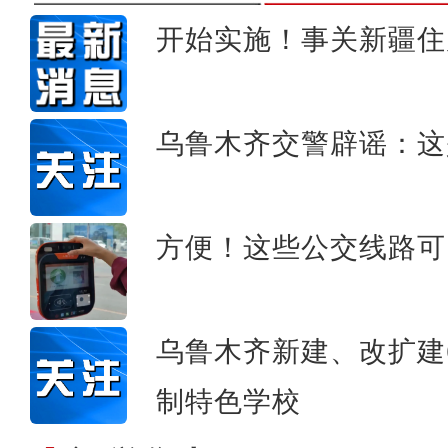
开始实施！事关新疆住
新疆库车：龙池瀑布飞漱山
乌鲁木齐交警辟谣：这
方便！这些公交线路可
乌鲁木齐新建、改扩建
制特色学校