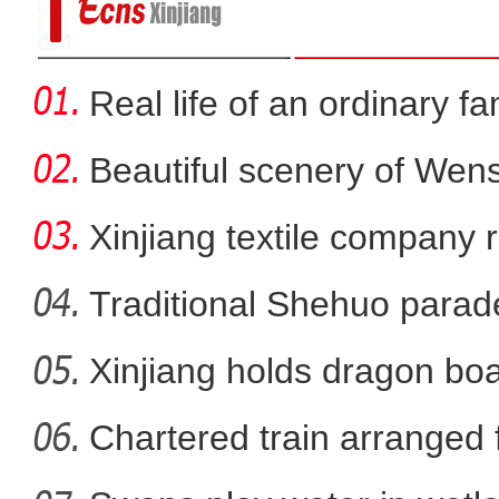
Real life of an ordinary fa
Beautiful scenery of We
in
Xinjiang textile company 
wort
Traditional Shehuo parad
Xinjiang holds dragon boa
新疆库车：龙池瀑布飞漱山
Chartered train arranged 