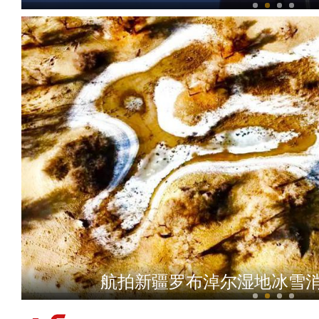
新疆特克斯：九曲十八弯
航拍新疆罗布淖尔湿地冰雪消