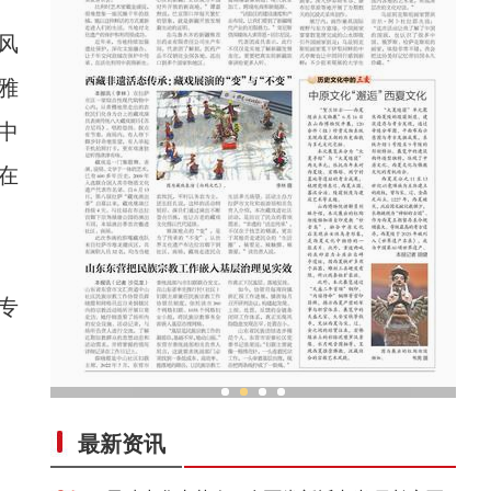
风
雅
中
在
专
从千年故城到开放前沿 海外专家走读新疆
最新资讯