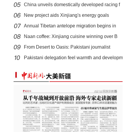
China unveils domestically developed racing f
New project aids Xinjiang's energy goals
Annual Tibetan antelope migration begins in
Naan coffee: Xinjiang cuisine winning over B
From Desert to Oasis: Pakistani journalist
行走新疆体验环塔 国际青年：太震撼了！
Pakistani delegation feel warmth and developm