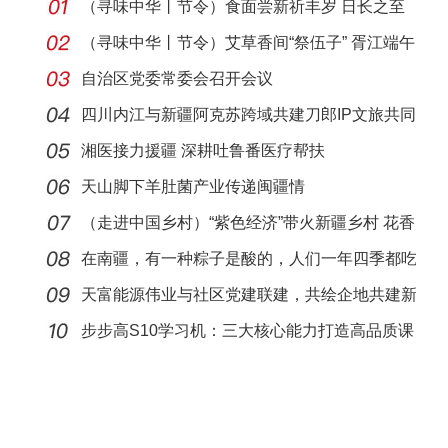
（寻味中华丨节令）食面尝新祈丰岁 日长之至
盛夏始
（寻味中华丨节令）艾草香间“祭伍子” 胥江端午
粽
自治区党委常委会召开会议
四川内江与新疆阿克苏跨域共建刀郎IP文旅共同
体
湘医接力援疆 深耕吐鲁番医疗帮扶
天山脚下羊肚菌产业传递闽疆情
（走进中国乡村）“紫色经济”带火新疆乡村 花香
田
在南疆，有一种粽子是酸的，人们一年四季都吃
它
天富能源伟业与社区党建联建，共绘企地共建新
画卷
步步高S10学习机：三大核心能力打造高品质课
后学