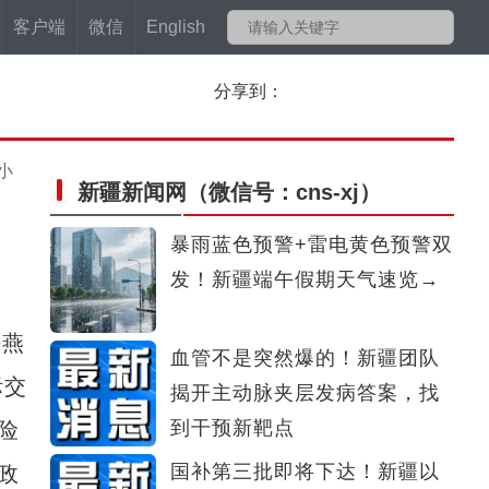
客户端
微信
English
分享到：
小
新疆新闻网
（微信号：cns-xj）
暴雨蓝色预警+雷电黄色预警双
发！新疆端午假期天气速览→
海燕
血管不是突然爆的！新疆团队
际交
揭开主动脉夹层发病答案，找
到干预新靶点
险
国补第三批即将下达！新疆以
政