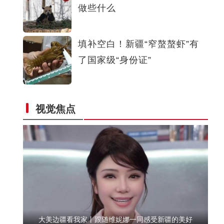
做些什么
520反诈情景短剧：朋友，你到底在找啥？
填补空白！新疆“窄螯螯虾”有
了国家级“身份证”
新疆乌恰：护学岗警察被萌娃包围，收到一幅最“奇怪”的画-
视觉焦点
中新网视频
大美边疆看我家丨跟随维妮娜一同感受新疆的美好