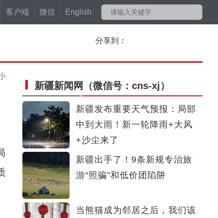
客户端
微信
English
分享到：
小
新疆新闻网
（微信号：cns-xj）
新疆发布重要天气预报：局部
中到大雨！新一轮降雨+大风
+沙尘来了
局
新疆出手了！9条新规专治旅
质
游“照骗”和低价团陷阱
当熊猫成为邻居之后，我们该