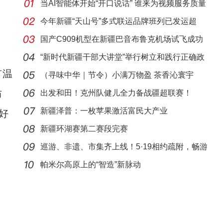
当AI智能体开始“开口说话” 谁来为视频服务质量
今年新疆“天山号”多式联运品牌班列已发运超
410列
国产C909机型在新疆巴音布鲁克机场试飞成功
“新时代新疆干部大讲堂”举行树立和践行正确政
有温
绩
（寻味中华｜节令）小满万物盈 茶香沁寰宇
防
出发和田！克州队健儿全力备战疆超联赛！
新疆泽普：一枚苹果激活富民大产业
好
新疆环湖赛第二赛段完赛
巡游、非遗、市集齐上线！5·19相约疏附，畅游
大美
帕米尔高原上的“智造”新脉动