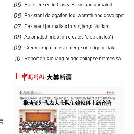
From Desert to Oasis: Pakistani journalist
Pakistani delegation feel warmth and developm
Pakistani journalists in Xinjiang: No 'forc
Automated irrigation creates 'crop circles' i
新疆乌恰：护学岗警察被萌娃包围，收到一幅最“奇怪”的画-
Green 'crop circles' emerge on edge of Takli
中新网视频
Report on Xinjiang bridge collapse blames sa
营