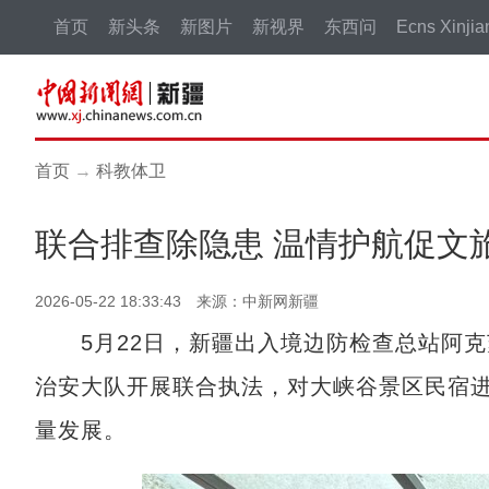
首页
新头条
新图片
新视界
东西问
Ecns Xinjia
首页
→
科教体卫
联合排查除隐患 温情护航促文
2026-05-22 18:33:43 来源：中新网新疆
5月22日，新疆出入境边防检查总站阿克
治安大队开展联合执法，对大峡谷景区民宿进
量发展。