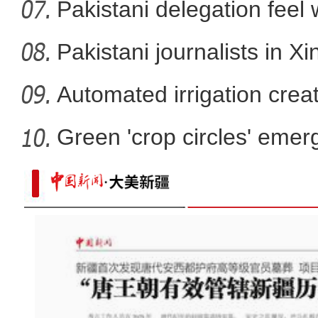
Pakistani delegation feel
developm
Pakistani journalists in Xi
Automated irrigation create
Green 'crop circles' emer
太好听！新疆导游迪丽的真情