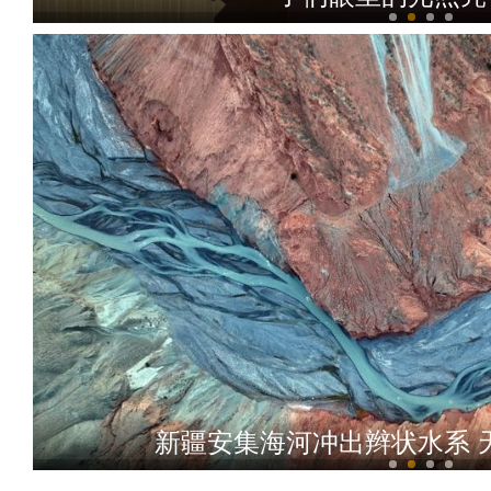
2026中国环塔国际拉力赛收车 外籍
新疆安集海河冲出辫状水系 