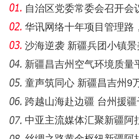
自治区党委常委会召开会
华讯网络十年项目管理路
中的“
沙海逆袭 新疆兵团小镇景
新疆昌吉州空气环境质量
测记录
童声筑同心 新疆昌吉州9
唱给你
跨越山海赴边疆 台州援
能受援地
中亚主流媒体汇聚新疆阿
丝绸之路黄金枢纽新疆阿