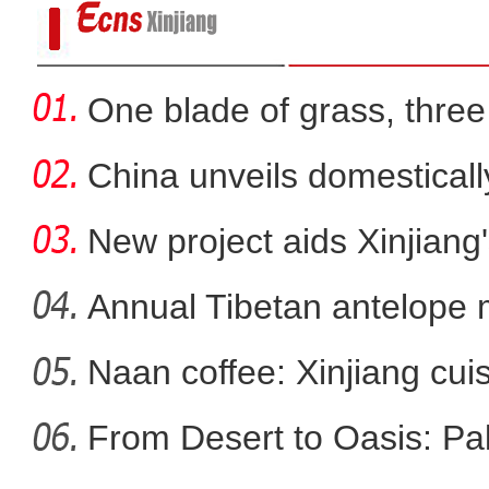
One blade of grass, three 
China unveils domestical
f
New project aids Xinjiang
Annual Tibetan antelope m
Naan coffee: Xinjiang cui
突尼斯青年：新疆是一个可以
From Desert to Oasis: Paki