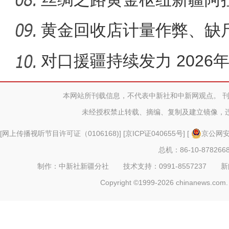
中心
黄金回收店计量作弊、缺
通报
对口援疆持续发力 202
航包机抵
本网站所刊载信息，不代表中新社和中新网观点。 
未经授权禁止转载、摘编、复制及建立镜像，
[
网上传播视听节目许可证（0106168)
] [
京ICP证040655号
] [
京公网安备
总机：86-10-878266
制作：中新社新疆分社 技术支持：0991-8557237 新闻热线：
Copyright ©1999-2026 chinanews.com. 