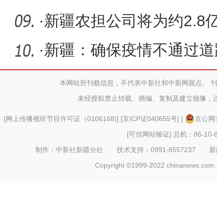
钱树”
·
新疆农担公司将为约2.8
理延期或
·
新疆：确保疫情不通过道
取有效措
本网站所刊载信息，不代表中新社和中新网观点。 
未经授权禁止转载、摘编、复制及建立镜像，
[
网上传播视听节目许可证（0106168)
] [
京ICP证040655号
] [
京公网安
[可信网站验证]
总机：86-10-8
制作：中新社新疆分社 技术支持：0991-8557237 新闻热线：
Copyright ©1999-2022 chinanews.com. 