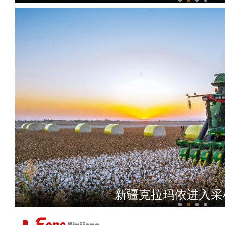
新疆拜城：受伤棕熊
新疆克拉玛依进入采