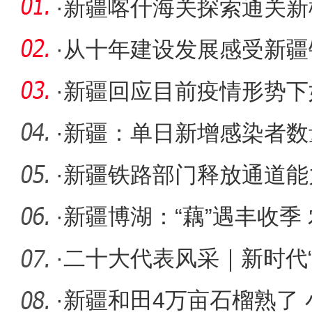
·
新疆喀什海关探索通关新
通道
·
从十年建设发展感受新疆
·
新疆回应目前疫情形势下
正常供应
·
新疆：单日新增感染者数
控形势处
·
新疆铁路部门释放通道能
输
·
新疆博湖：“藕”遇丰收季
·
二十大代表风采｜新时代
国风
·
新疆和田4万亩石榴熟了 