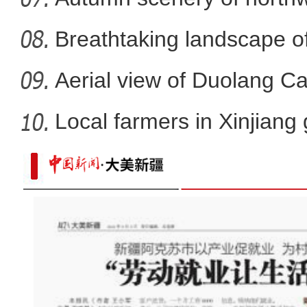
Breathtaking landscape o
Aerial view of Duolang C
Local farmers in Xinjiang 
新疆南部百万亩天然胡杨