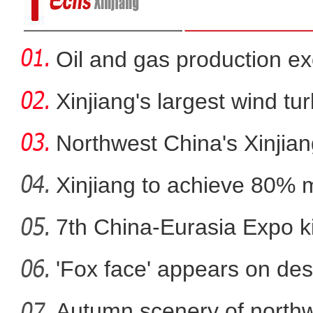
Oil and gas production ex
metr
Xinjiang's largest wind turb
Northwest China's Xinjian
Xinjiang to achieve 80% 
in
7th China-Eurasia Expo ki
新疆：高度重视道路货
'Fox face' appears on des
Autumn scenery of northw