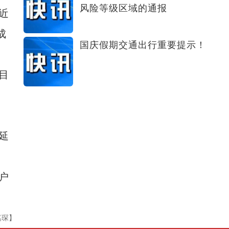
风险等级区域的通报
近
成
国庆假期交通出行重要提示！
目
延
户
嘉琛】