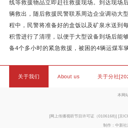
线等救援物品立即赶往救援现场。到达现场
辆救出，随后救援民警联系周边企业调动大
程中，民警将准备好的盒饭以及矿泉水送到
积雪进行了清理，以便于大型设备到场后能够
备4个多小时的紧急救援，被困的4辆运煤车
关于我们
About us
关于分社[20
本网
[
网上传播视听节目许可证（0106168)
] [
京IC
制作：中新社新