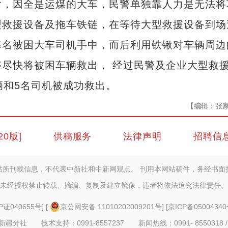
后，因全是运煤的大车，民警单独靠人力是无法将
型救援设备及拖车铁链，在等待大型救援设备到场
每名被困大车司机手中，而后利用铁锹对车辆周边
尽快将被困车辆救出， 经过民警及企业大型救
辆和5名司机被成功救出。
【编辑：张
20版]
供稿服务
法律声明
招聘信
站所刊载信息，不代表中新社和中新网观点。 刊用本网站稿件，务经书面
未经授权禁止转载、摘编、复制及建立镜像，违者将依法追究法律责任。
P证040655号
] [
京公网安备 11010202009201号
] [
京ICP备05004340
疆分社 技术支持：0991-8557237 新闻热线：0991- 8550318 /