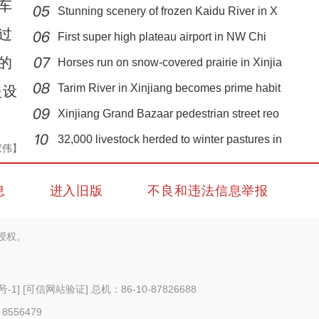
车
Stunning scenery of frozen Kaidu River in X
过
First super high plateau airport in NW Chi
的
Horses run on snow-covered prairie in Xinjia
Tarim River in Xinjiang becomes prime habit
援设
Xinjiang Grand Bazaar pedestrian street reo
新疆和田八旬农民画家：绘出心中的大美新疆
32,000 livestock herded to winter pastures in
家伟】
息
进入旧版
不良和违法信息举报
授权。
号-1
]
[可信网站验证]
总机：86-10-87826688
 8556479