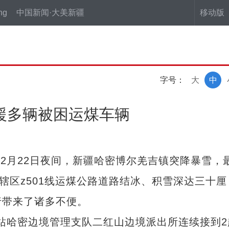
ng
中国新闻·大美新疆
移动版
字号：
大
中
救援多辆被困运煤车辆
2月22日夜间，新疆哈密博尔羌吉镇突降暴雪，
辖区z501线运煤公路道路结冰、积雪深达三十厘
行带来了诸多不便。
站哈密边境管理支队二红山边境派出所连续接到2