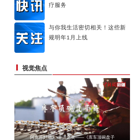
疗服务
新疆首个高高原机场正式通航
与你我生活密切相关！这些新
规明年1月上线
视觉焦点
新疆和田八旬农民画家：绘出心中的大美新疆
阿克苏好地方•非遗之美——《库车顶碗盘子