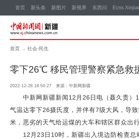
首页
新头条
新图片
新视界
东西问
Ecns Xinjia
首页
→
社会·民生
零下26℃ 移民管理警察紧急
2022-12-26 18:50:27 来源：中新网新疆
中新网新疆新闻12月26日电（聂久贵）1
气温达零下26摄氏度，并伴有7级大风，导致
米，恶劣的天气给运煤的大车和辖区群众出
12月23日10时，新疆出入境边防检查总