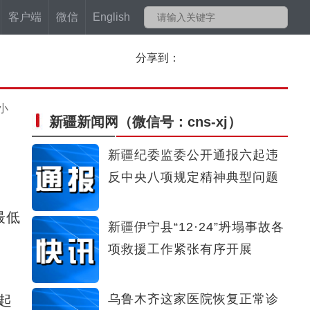
客户端
微信
English
分享到：
小
新疆新闻网
（微信号：cns-xj）
新疆纪委监委公开通报六起违
反中央八项规定精神典型问题
最低
新疆伊宁县“12·24”坍塌事故各
项救援工作紧张有序开展
乌鲁木齐这家医院恢复正常诊
起