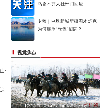
乌鲁木齐人社部门回应
新疆沙雅：警民携手救助国家二级保护动物苍
专稿 | 屯垦新城新疆图木舒克
为何屡添“绿色”招牌？
视觉焦点
“火洲”新疆吐鲁番迎来今年首场降雪
山·
迎
【爱在和田】只有4平方米的“世界最小佛寺”