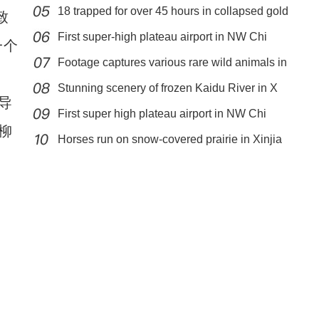
18 trapped for over 45 hours in collapsed gold
致
First super-high plateau airport in NW Chi
一个
Footage captures various rare wild animals in
Stunning scenery of frozen Kaidu River in X
导
First super high plateau airport in NW Chi
“火洲”新疆吐鲁番迎来今年首场降雪
柳
Horses run on snow-covered prairie in Xinjia