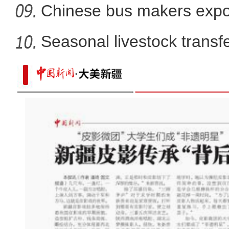
Chinese bus makers expo
energy ve
Seasonal livestock transfer
PVC板上的中