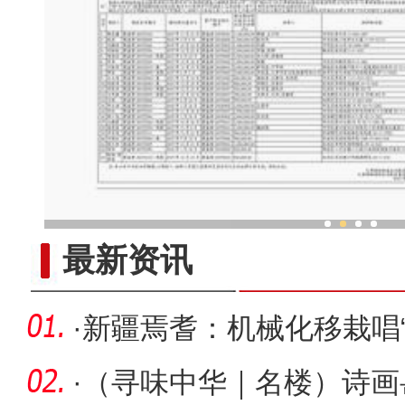
新疆皮影传承“背后”有“
最新资讯
·
新疆焉耆：机械化移栽唱“
好“钱”
·
（寻味中华｜名楼）诗画