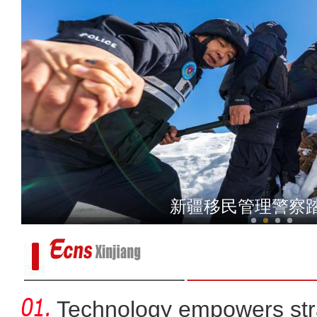
新疆“旅交会”：260多套
新疆移民管理警察
Technology empowers str