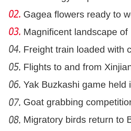
Xi
Gagea flowers ready to w
Nal
Magnificent landscape of
La
Freight train loaded with
Flights to and from Xinjian
第三次新疆科考：阿尔金山
Yak Buzkashi game held 
Goat grabbing competition
Migratory birds return to