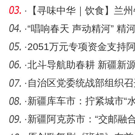
·
【寻味中华｜饮食】兰州
面，面面不
·
“唱响春天 声动精河” 精
大奖
·
2051万元专项资金支持
工作
·
北斗导航助春耕 新疆新源
·
自治区党委统战部组织召开
派新疆区
·
新疆库车市：拧紧城市“水
水文章
·
新疆阿克苏市：“交邮融合”