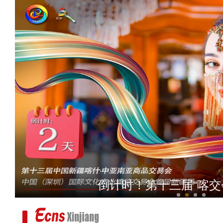
（进博故事·选择进博的理
倒计时！第十三届“喀交