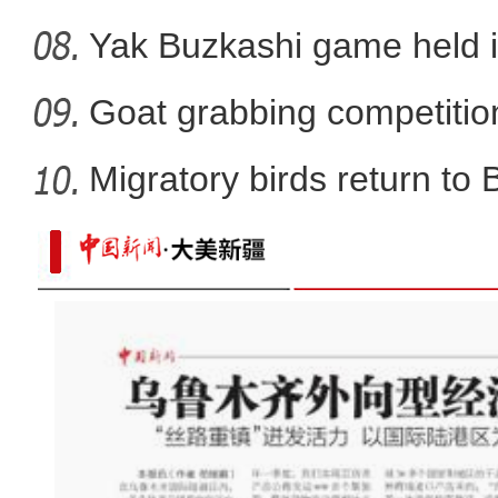
Yak Buzkashi game held 
Goat grabbing competition
Migratory birds return to
探班电影《大改水》慕士塔