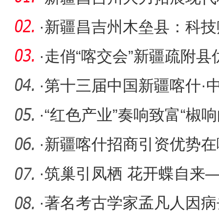
·
新疆昌吉州木垒县：科技
展
·
走俏“喀交会”新疆疏附
捧
·
第十三届中国新疆喀什·
开幕
·
“红色产业”奏响致富“椒响
·
新疆喀什招商引资优势在
·
筑巢引凤栖 花开蝶自来
商引资工
·
著名考古学家孟凡人因病去