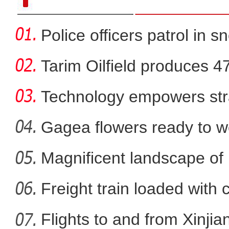
Police officers patrol in s
Tarim Oilfield produces 4
Technology empowers str
Xi
Gagea flowers ready to w
Nal
Magnificent landscape of
实拍新疆兵团最年
La
Freight train loaded with
Flights to and from Xinjian