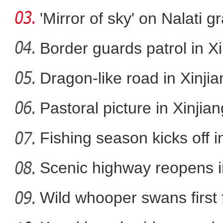
cap
'Mirror of sky' on Nalati g
Border guards patrol in Xi
Dragon-like road in Xinji
炎夏日送清凉 浓浓
Pastoral picture in Xinjian
Fishing season kicks off i
Scenic highway reopens i
Wild whooper swans first 