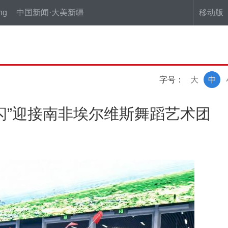
ng
中国新闻·大美新疆
移动版
字号：
大
中
闪”迎接南非埃尔维斯舞蹈艺术团