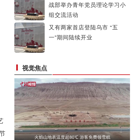
战部举办青年党员理论学习小
新疆美食：和田凉粉
组交流活动
又有两家首店登陆乌市 “五
一”期间陆续开业
视觉焦点
新疆福海：夏牧场沃野千里牛羊肥硕
艺
节
火焰山地表温度超80℃ 游客免费领雪糕