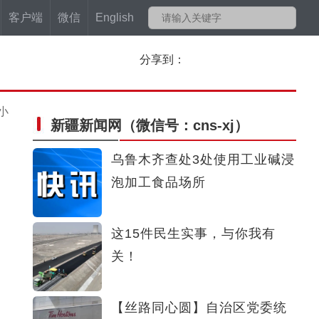
客户端
微信
English
分享到：
小
新疆新闻网
（微信号：cns-xj）
乌鲁木齐查处3处使用工业碱浸
泡加工食品场所
这15件民生实事，与你我有
关！
【丝路同心圆】自治区党委统