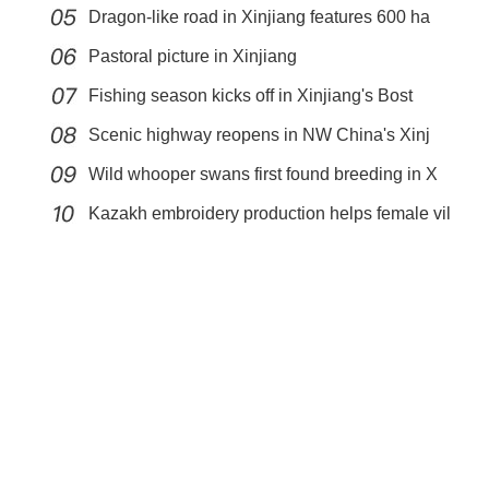
Dragon-like road in Xinjiang features 600 ha
Pastoral picture in Xinjiang
Fishing season kicks off in Xinjiang's Bost
Scenic highway reopens in NW China's Xinj
Wild whooper swans first found breeding in X
新疆福海：夏牧场沃野千里牛羊肥硕
Kazakh embroidery production helps female vil