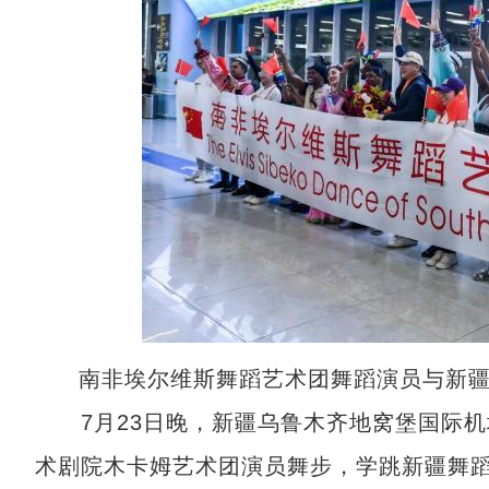
南非埃尔维斯舞蹈艺术团舞蹈演员与新
7月23日晚，新疆乌鲁木齐地窝堡国际机
术剧院木卡姆艺术团演员舞步，学跳新疆舞