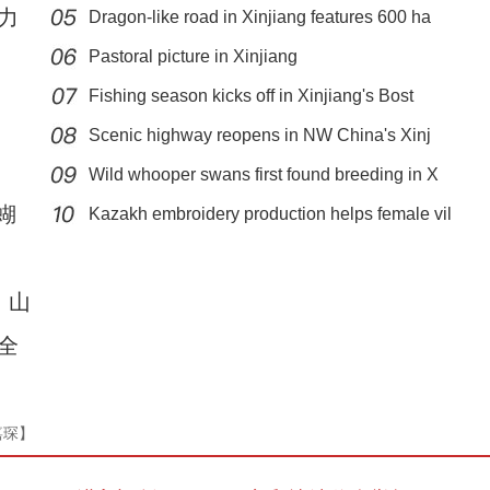
力
Dragon-like road in Xinjiang features 600 ha
Pastoral picture in Xinjiang
Fishing season kicks off in Xinjiang's Bost
Scenic highway reopens in NW China's Xinj
Wild whooper swans first found breeding in X
新疆福海：夏牧场沃野千里牛羊肥硕
蝴
Kazakh embroidery production helps female vil
，山
全
嘉琛】