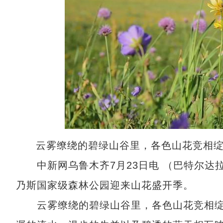
云雾缭绕的碧绿山谷里，各色山花竞相绽
中新网乌鲁木齐7月23日电 （巴特尔达拉
乃斯国家级森林公园迎来山花盛开季。
云雾缭绕的碧绿山谷里，各色山花竞相绽