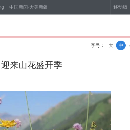
ng
中国新闻·大美新疆
移动版
字号：
大
中
园迎来山花盛开季