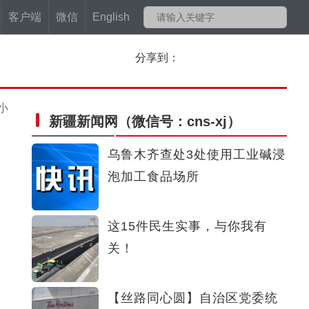
客户端
微信
English
分享到：
小
新疆新闻网
（微信号：cns-xj）
乌鲁木齐查处3处使用工业碱浸
泡加工食品场所
这15件民生实事，与你我有
关！
【丝路同心圆】自治区党委统