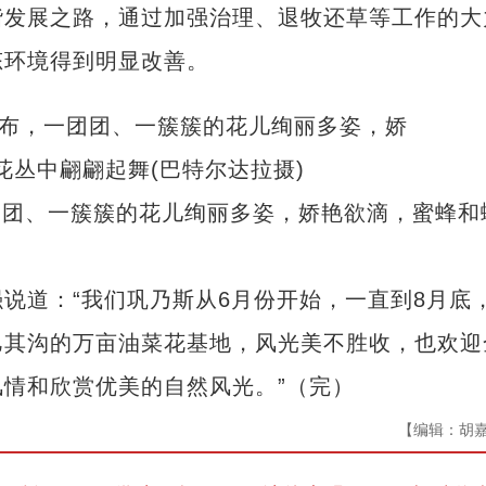
谐发展之路，通过加强治理、退牧还草等工作的大
态环境得到明显改善。
团团、一簇簇的花儿绚丽多姿，娇艳欲滴，蜜蜂和
道：“我们巩乃斯从6月份开始，一直到8月底
巴其沟的万亩油菜花基地，风光美不胜收，也欢迎
情和欣赏优美的自然风光。”（完）
【编辑：胡