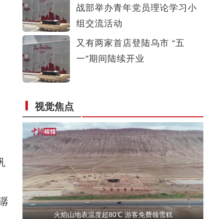
战部举办青年党员理论学习小
新疆美食：和田凉粉
组交流活动
又有两家首店登陆乌市 “五
一”期间陆续开业
视觉焦点
新疆福海：夏牧场沃野千里牛羊肥硕
巩
潺
火焰山地表温度超80℃ 游客免费领雪糕