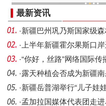
新疆木模戳印技艺传承人：让
最新资讯
·
新疆巴州巩乃斯国家级森
开季
·
上半年新疆霍尔果斯口岸
2000万吨
·
“你好，丝路”网络国际
拉玛
·
露天种植会否成为新疆南
·
新疆岳普湖举行“儿子娃
西）
·
孟加拉国媒体代表团走进