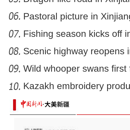
Pastoral picture in Xinjian
Fishing season kicks off i
Scenic highway reopens i
Wild whooper swans first 
X
Kazakh embroidery produ
vil
新疆福海：夏牧场沃野