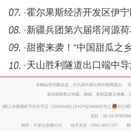
中很不一
·
霍尔果斯经济开发区伊宁
业总产值
·
新疆兵团第六届塔河源荷
·
甜蜜来袭！“中国甜瓜之
化旅
·
天山胜利隧道出口端中导
本网站所刊载信息，不代表中新社和中新网观点。 
未经授权禁止转载、摘编、复制及建立镜像，
[
网上传播视听节目许可证（0106168)
] [
京ICP证040655号
] [
京公网安
总机：86-10-878266
制作：中新社新疆分社 技术支持：0991-8557237 新闻热线：