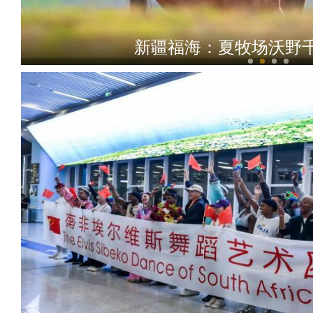
新疆福海：夏牧场沃野