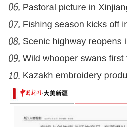
Pastoral picture in Xinjian
Fishing season kicks off i
Scenic highway reopens i
Wild whooper swans first 
X
Kazakh embroidery produ
vil
阿克苏好地方·旅游篇—