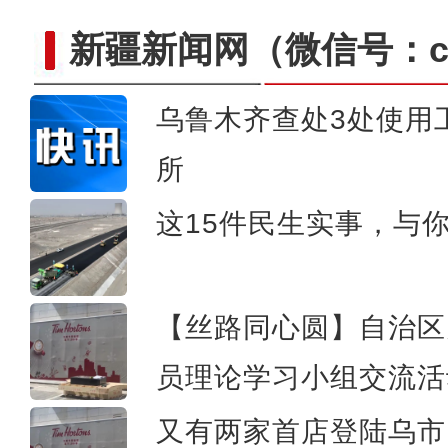
新疆新闻网
（微信号：cn
乌鲁木齐查处3处使用
第六届中国新疆国际民族舞蹈
所
这15件民生实事，与
【丝路同心圆】自治区
员理论学习小组交流活
又有两家首店登陆乌市 