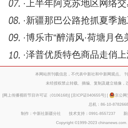
·
上半年阿克苏地区网络交易
·
新疆那巴公路抢抓夏季施工
举保障
·
博乐市“醉清风·荷塘月色
节开
·
泽普优质特色商品走俏上
本网站所刊载信息，不代表中新社和中新网观点。 
未经授权禁止转载、摘编、复制及建立镜像，
[
网上传播视听节目许可证（0106168)
] [
京ICP证040655号
] [
京公网安
总机：86-10-878266
制作：中新社新疆分社 技术支持：0991-8557237 新闻热线：
Copyright ©1999-2023 chinanews.com. 