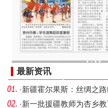
中外舞者共赴中国新疆国际
最新资讯
·
新疆霍尔果斯：丝绸之路
效应”
·
新一批援疆教师为杏乡教