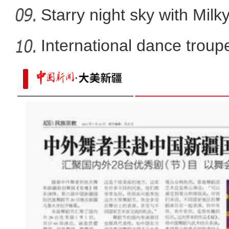
Starry night sky with Mil
International dance troupe
新疆：第一批成熟螃蟹