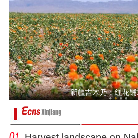
吴军宝：在这里拍摄
新疆吉木乃：红花铺
Harvest landscape on Nala