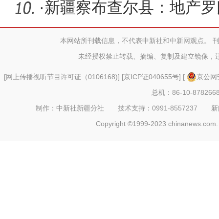
的亲戚啊
·
新疆察布查尔县：地产罗
再“求”
本网站所刊载信息，不代表中新社和中新网观点。 
未经授权禁止转载、摘编、复制及建立镜像，
[
网上传播视听节目许可证（0106168)
] [
京ICP证040655号
] [
京公网安
总机：86-10-878266
制作：中新社新疆分社 技术支持：0991-8557237 新闻热线：
Copyright ©1999-2023 chinanews.com. 