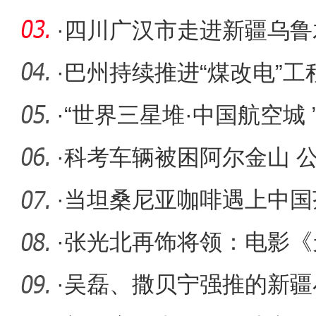
·
四川广汉市走进新疆乌鲁
营销推介
·
巴州持续推进“煤改电”
户村
·
“世界三星堆·中国航空城 ”
营销
·
科考车辆被困阿尔金山 
险
·
当坦桑尼亚咖啡遇上中国茶
新疆喀
·
张光北再饰将领：电影《
能让人温
·
吴磊、撒贝宁强推的新疆