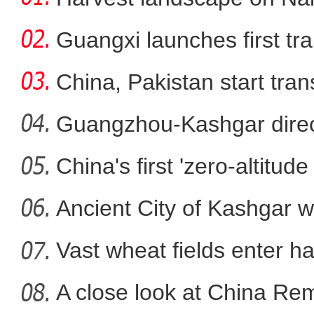
Guangxi launches first trai
China, Pakistan start tran
Guangzhou-Kashgar direct
China's first 'zero-altitu
含糖量超15度！在新疆哈密田
Ancient City of Kashgar w
Vast wheat fields enter ha
A close look at China Re