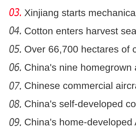
in
Xinjiang starts mechanica
Cotton enters harvest se
Over 66,700 hectares of 
斑斓秋色怡人 油画般风
mech
China's nine homegrown ai
in
Chinese commercial airc
fli
China's self-developed co
co
China's home-developed A