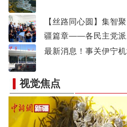
【丝路同心圆】集智聚
疆篇章——各民主党派
最新消息！事关伊宁机
视觉焦点
新疆兵团：朽木变工艺品 