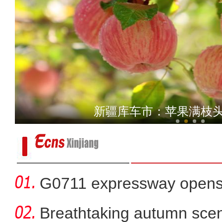
《上海古丽》男主米热：上
新疆库车市：苹果满枝头
G0711 expressway opens fo
Breathtaking autumn sce