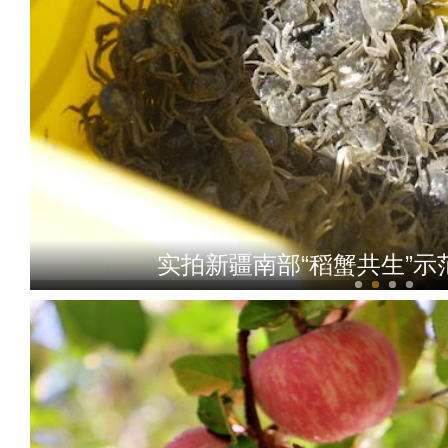
实拍新疆南部“稻蟹共生”示