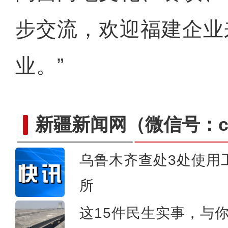
步交流，欢迎福建企业
业。”
新疆新闻网
（微信号：cn
乌鲁木齐查处3处使用
《天山之子张仲瀚》演员逯
所
这15件民生实事，与