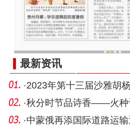
新疆木卡姆艺术团走
最新资讯
·
2023年第十三届沙雅胡
艺术群英
·
秋分时节品诗香——火种
乌鲁木齐
·
中蒙俄再添国际道路运输通