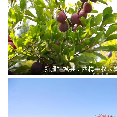
新疆温宿：红枣上糖着色期