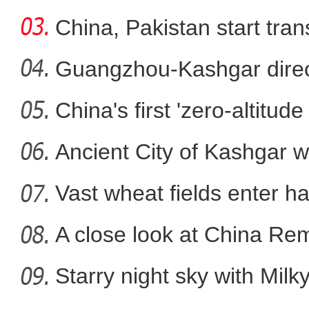
China, Pakistan start tran
Guangzhou-Kashgar direct
China's first 'zero-altitu
《天山之子张仲瀚》演员逯
Ancient City of Kashgar w
Vast wheat fields enter ha
A close look at China Re
Starry night sky with Mil