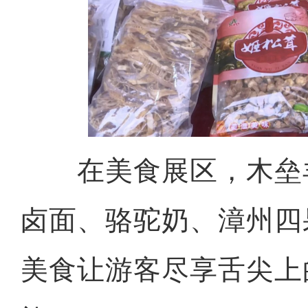
在美食展区，木垒
卤面、骆驼奶、漳州四
美食让游客尽享舌尖上