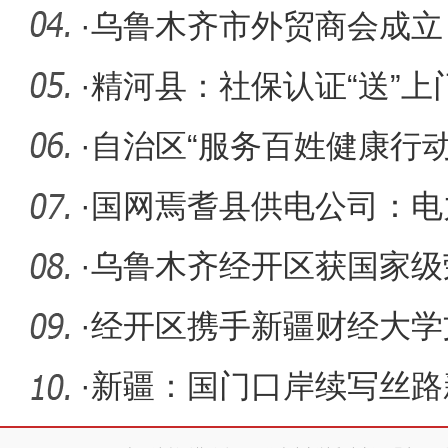
里
·
乌鲁木齐市外贸商会成立
·
精河县：社保认证“送”上
·
自治区“服务百姓健康行
县开
·
国网焉耆县供电公司：电
好“丰”景
·
乌鲁木齐经开区获国家级
示范区
·
经开区携手新疆财经大学
造产学研
·
新疆：国门口岸续写丝路