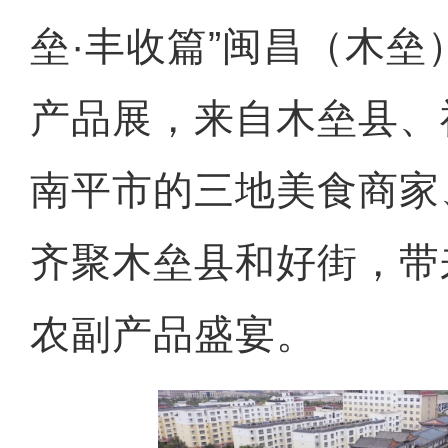
垒·丰收篇”闽昌（木
产品展，来自木垒县、
南平市的三地美食商家
齐聚木垒县和好街，带
农副产品盛宴。