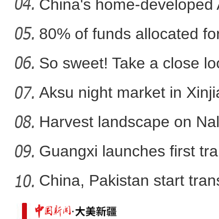
co
China's home-developed A
80% of funds allocated for
新疆库车市：冬小麦
So sweet! Take a close l
Aksu night market in Xinj
Harvest landscape on Nala
Guangxi launches first trai
China, Pakistan start tran