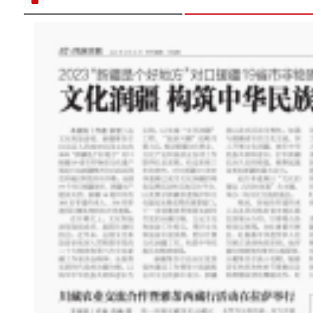
走进喀什稻乡泉村：戈壁滩