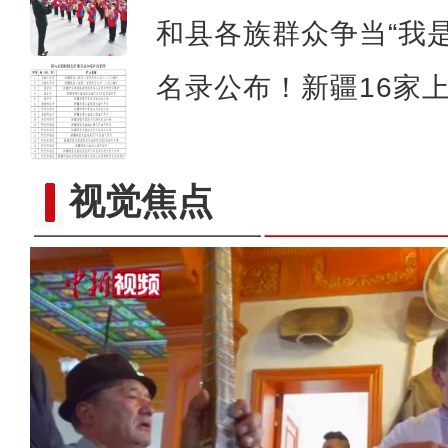
和县各族群众争当“我
名录公布！新疆16家
视觉焦点
走进喀什稻乡泉村：戈壁滩