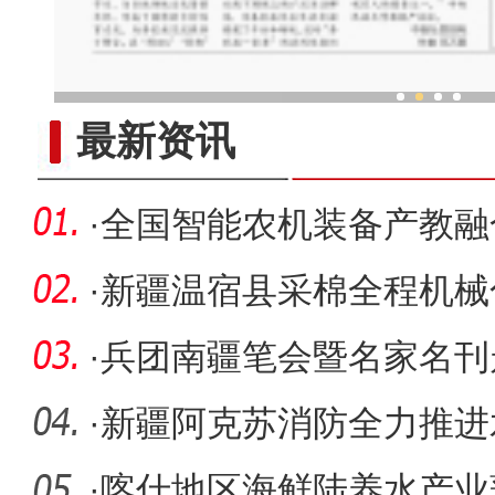
2023“新疆是个好地方”对口
最新资讯
·
全国智能农机装备产教融
暨第一届
·
新疆温宿县采棉全程机械
仓”好“丰
·
兵团南疆笔会暨名家名刊
·
新疆阿克苏消防全力推进
提档升级
·
喀什地区海鲜陆养水产业