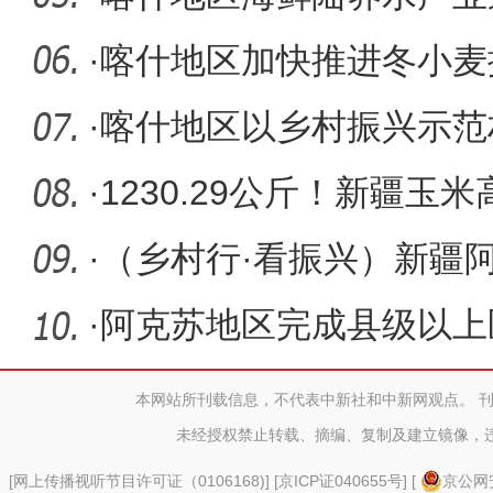
·
喀什地区加快推进冬小麦
·
喀什地区以乡村振兴示范
貌持续改
·
1230.29公斤！新疆玉
国冷凉区
·
（乡村行·看振兴）新疆
甜高粱
·
阿克苏地区完成县级以上
电子票据
本网站所刊载信息，不代表中新社和中新网观点。 
未经授权禁止转载、摘编、复制及建立镜像，
[
网上传播视听节目许可证（0106168)
] [
京ICP证040655号
] [
京公网安