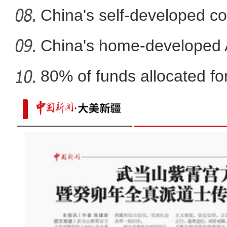
fli
China's self-developed co
co
China's home-developed A
80% of funds allocated for