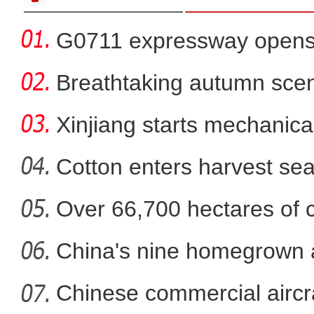
G0711 expressway opens fo
Breathtaking autumn sce
in
Xinjiang starts mechanica
Cotton enters harvest se
Over 66,700 hectares of 
新疆兵团：朽木变工艺品 
mech
China's nine homegrown ai
in
Chinese commercial airc