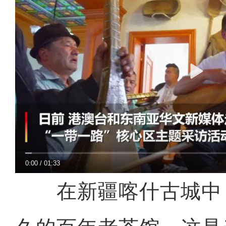
0:00
/
01:33
在新疆喀什古城中