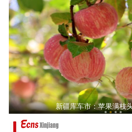
斑斓秋色怡人 油画般风
新疆G0711线乌尉高速公