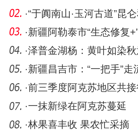
夹层患
·
“于阗南山·玉河古道”昆
科考
·
新疆阿勒泰市“生态修复+
展“芳容
·
泽普金湖杨：黄叶如染秋
·
新疆昌吉市：“一把手”走流
心
·
前三季度阿克苏地区共接待游
次
·
一抹新绿在阿克苏蔓延
·
林果喜丰收 果农忙采摘