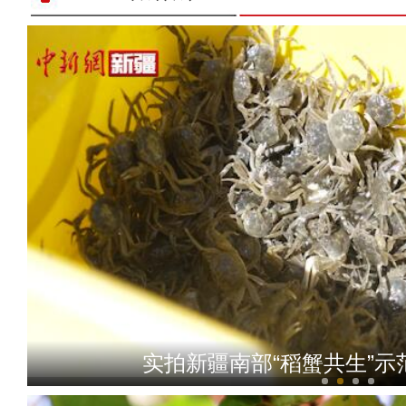
实拍新疆南部“稻蟹共生”示
《上海古丽》男主米热：上