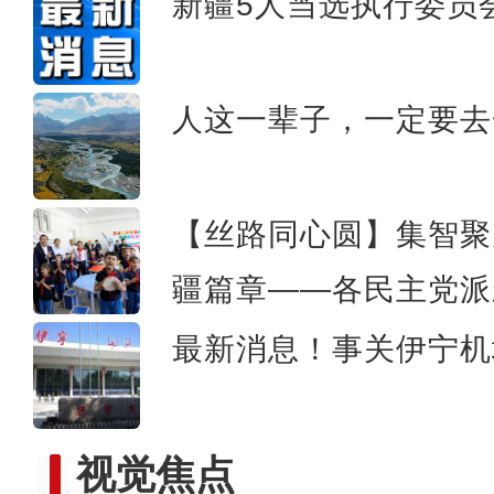
新疆5人当选执行委员
新疆兵团：朽木变工艺品 
人这一辈子，一定要去
【丝路同心圆】集智聚
疆篇章——各民主党派
最新消息！事关伊宁机
视觉焦点