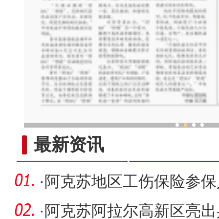
2023“新疆是个好地方”对口
最新资讯
·
阿克苏地区工伤保险参保人
历史新高
·
阿克苏阿拉尔高新区亮出