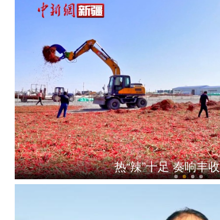
热“辣”十足 奏响丰收