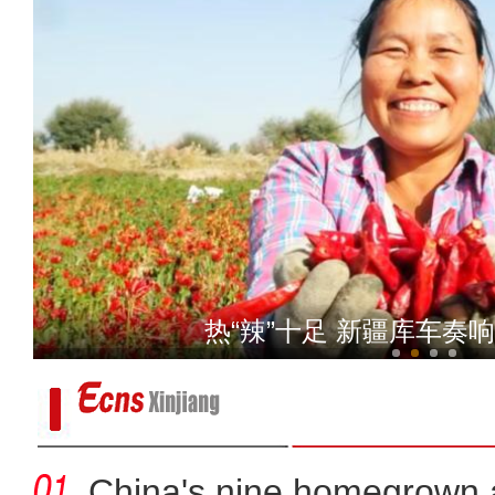
新疆阿克苏举办首届高素质
热“辣”十足 新疆库车奏响
China's nine homegrown ai