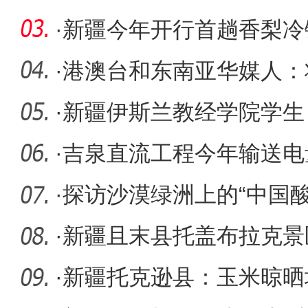
·
新疆今年开行首趟香梨冷
·
港澳台和东南亚华媒人：
给读者
·
新疆伊斯兰教经学院学生
安心 没有
·
吉泉直流工程今年输送电
·
探访沙漠绿洲上的“中国
伽师
·
新疆且末县托盖布拉克景
·
新疆托克逊县：玉米晾晒场