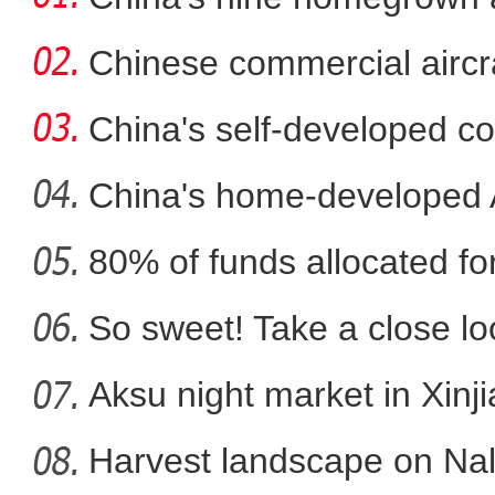
in
Chinese commercial airc
fli
China's self-developed co
co
China's home-developed A
80% of funds allocated for
新疆沙雅县：山楂
So sweet! Take a close l
Aksu night market in Xinj
Harvest landscape on Nala