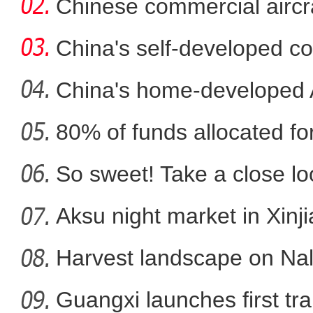
in
Chinese commercial airc
fli
China's self-developed co
co
China's home-developed A
80% of funds allocated for
新疆乌什县：22余万亩冬小
So sweet! Take a close l
Aksu night market in Xinj
Harvest landscape on Nala
Guangxi launches first trai