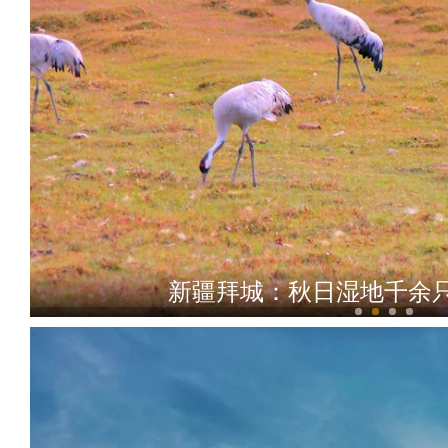
新疆拜城：秋日湿地千余