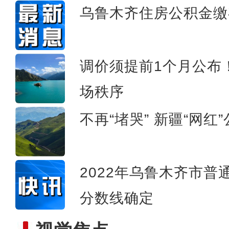
乌鲁木齐住房公积金缴
食在和田：原始纯粹的“沙
调价须提前1个月公布
场秩序
不再“堵哭” 新疆“网
2022年乌鲁木齐市
分数线确定