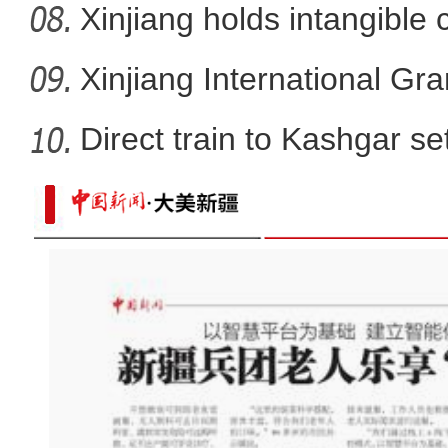
Xinjiang holds intangible 
Xinjiang International G
Direct train to Kashgar se
新疆：本轮疫情发现4条传播