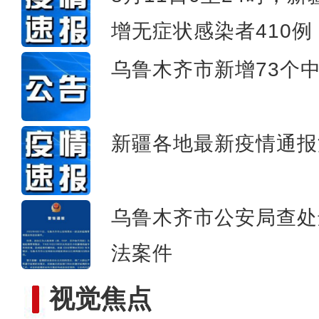
新疆：阳性感染者仍处高位
增无症状感染者410例
乌鲁木齐市新增73个
新疆各地最新疫情通报
乌鲁木齐市公安局查处
法案件
视觉焦点
新疆：本轮疫情发现4条传播