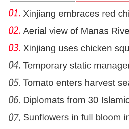
Xinjiang embraces red chi
Aerial view of Manas Riv
Xinjiang uses chicken squ
Temporary static manage
parts
Tomato enters harvest se
新疆：阳性感染者仍处高位
Diplomats from 30 Islamic 
Sunflowers in full bloom i