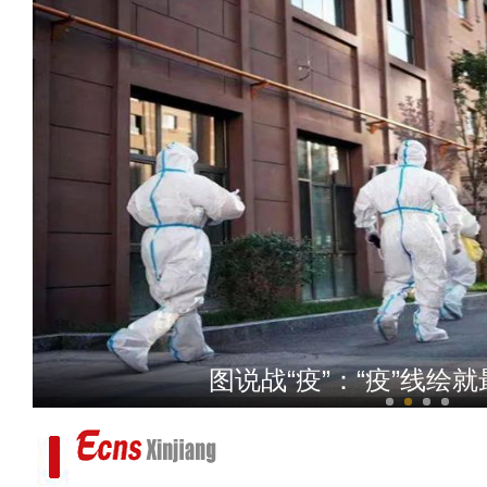
乌鲁木齐市静态管理期间 优
图说战“疫”：“疫”线绘就