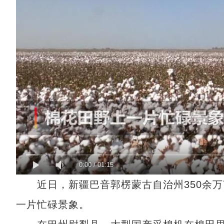
0:00
/
01:15
近日，新疆巴音郭楞蒙古自治州350余万
一片忙碌景象。