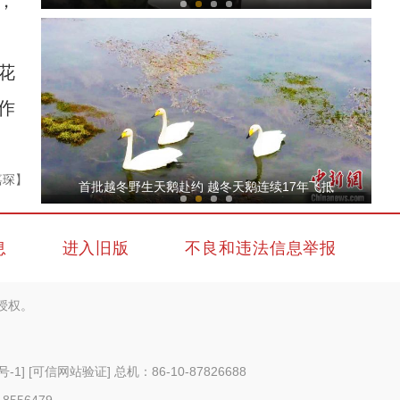
，
花
作
新疆：不得以任何借口以及静态管理等为由限
嘉琛】
首批越冬野生天鹅赴约 越冬天鹅连续17年飞抵
息
进入旧版
不良和违法信息举报
授权。
各地民众多种形式祝福祖国生日快乐
号-1
]
[可信网站验证]
总机：86-10-87826688