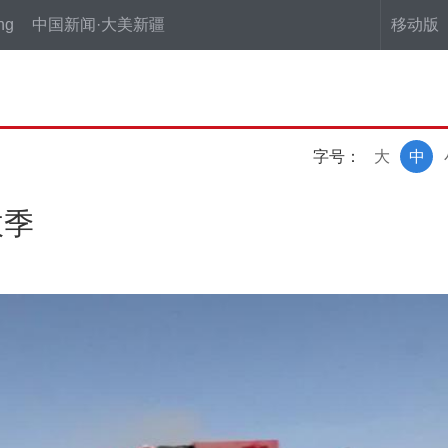
ng
中国新闻·大美新疆
移动版
字号：
大
中
收季