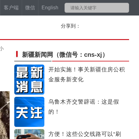
客户端
微信
English
分享到：
小
新疆新闻网
（微信号：cns-xj）
开始实施！事关新疆住房公积
金服务新变化
新疆墨玉县举办时装秀引领穿衣新风尚
乌鲁木齐交警辟谣：这是假
的！
方便！这些公交线路可以“刷