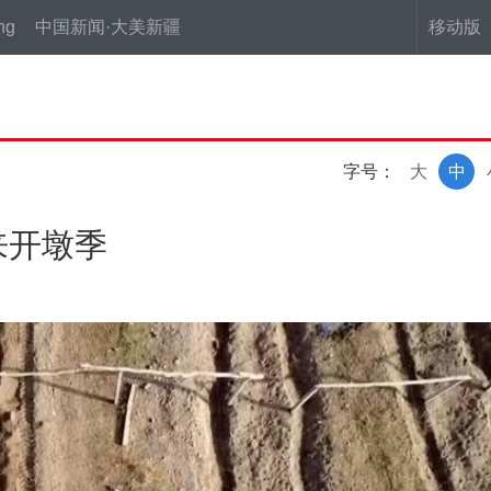
ng
中国新闻·大美新疆
移动版
字号：
大
中
来开墩季