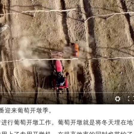
番迎来葡萄开墩季。
进行葡萄开墩工作。葡萄开墩就是将冬天埋在地