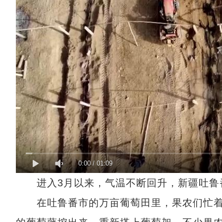
0:00
/
01:09
进入3月以来，气温不断回升，新疆吐鲁
在吐鲁番市的万亩葡萄田里，果农们忙着