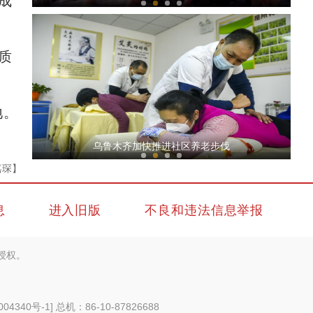
成
质
地。
新疆墨玉县举办时装秀引领穿衣新风尚
航拍新疆罗布淖尔湿地冰雪消融 形状酷似动物
乌鲁木齐加快推进社区养老步伐
嘉琛】
息
进入旧版
不良和违法信息举报
授权。
【万人说新疆】新疆青年女指挥家：让更多人
004340号-1
] 总机：86-10-87826688