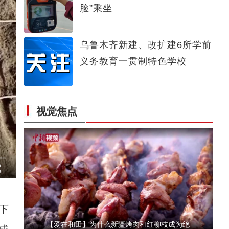
脸”乘坐
【万人说新疆】新疆青年女指挥家：让更多人
乌鲁木齐新建、改扩建6所学前
义务教育一贯制特色学校
视觉焦点
【爱在和田】为什么新疆烤肉和红柳枝成为绝
下
喀什体育中心开门揖客 市民健身“打卡”忙