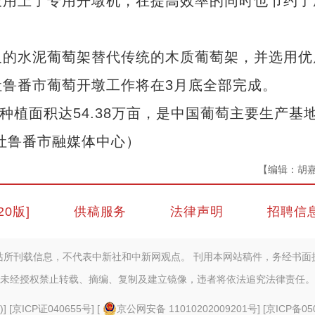
农用上了专用开墩机，在提高效率的同时也节约了
的水泥葡萄架替代传统的木质葡萄架，并选用优
鲁番市葡萄开墩工作将在3月底全部完成。
植面积达54.38万亩，是中国葡萄主要生产基
吐鲁番市融媒体中心）
【编辑：胡
20版]
供稿服务
法律声明
招聘信
站所刊载信息，不代表中新社和中新网观点。 刊用本网站稿件，务经书面
未经授权禁止转载、摘编、复制及建立镜像，违者将依法追究法律责任。
)
] [
京ICP证040655号
] [
京公网安备 11010202009201号
] [
京ICP备05