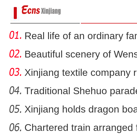
Real life of an ordinary fa
Beautiful scenery of We
in
Xinjiang textile company 
wort
Traditional Shehuo parad
Xinjiang holds dragon boa
新疆750千伏输变电单体投
Chartered train arranged 