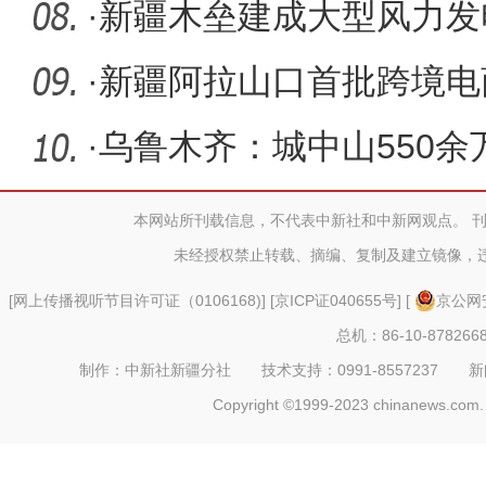
累计达1
·
新疆木垒建成大型风力发
·
新疆阿拉山口首批跨境电商
顺利通
·
乌鲁木齐：城中山550余
虫衣”
本网站所刊载信息，不代表中新社和中新网观点。 
未经授权禁止转载、摘编、复制及建立镜像，
[
网上传播视听节目许可证（0106168)
] [
京ICP证040655号
] [
京公网安
总机：86-10-878266
制作：中新社新疆分社 技术支持：0991-8557237 新闻热线：
Copyright ©1999-2023 chinanews.com. 