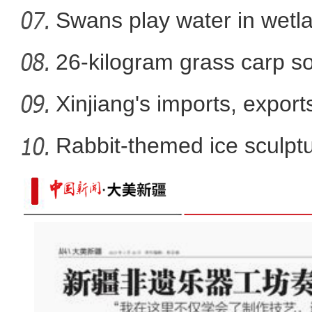
Swans play water in wetla
26-kilogram grass carp so
win
Xinjiang's imports, export
Rabbit-themed ice sculptur
航拍新藏公路壮