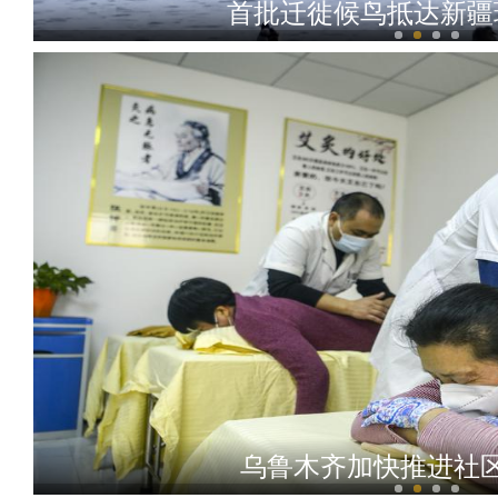
首批迁徙候鸟抵达新疆
新疆兵团：绣塑布偶技艺展
乌鲁木齐加快推进社