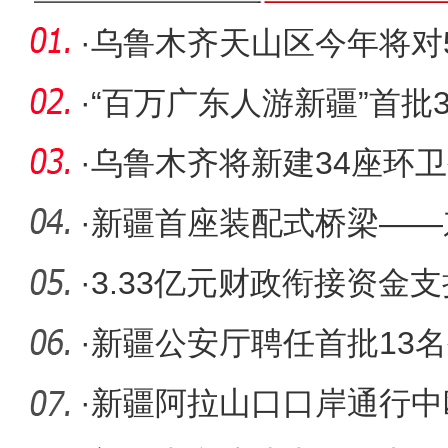
·
乌鲁木齐天山区今年将对5
房屋进行
·
“百万广东人游新疆”首批
齐
·
乌鲁木齐将新建34座环卫
生间，配
·
新疆首座装配式桥梁——
程全面推
·
3.33亿元财政衔接资金
人居环境
·
新疆公安厅聘任首批13
·
新疆阿拉山口口岸通行中