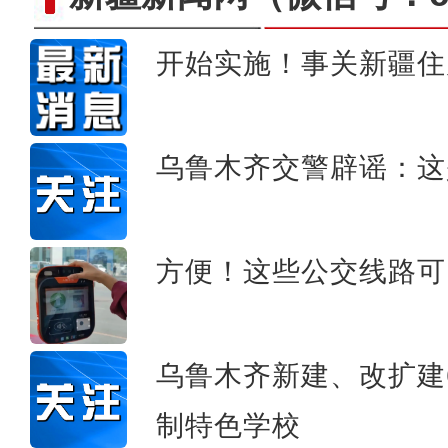
开始实施！事关新疆住
新疆750千伏输变电单体投
乌鲁木齐交警辟谣：这
方便！这些公交线路可
乌鲁木齐新建、改扩建
制特色学校