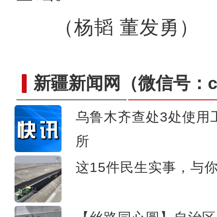
（杨韬 董发勇）
新疆新闻网
（微信号：cn
乌鲁木齐查处3处使用
所
新疆伽师县开启“伽师
这15件民生实事，与