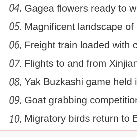
Xi
Gagea flowers ready to w
Nal
Magnificent landscape of
新疆伽师县开启“伽师
La
Freight train loaded with
Flights to and from Xinjian
Yak Buzkashi game held 
Goat grabbing competition
Migratory birds return to