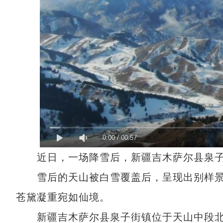
0:00
/
00:57
近日，一场降雪后，新疆吉木萨尔县泉子
雪后的天山被白雪覆盖后，呈现出别样景
苍黛凝重宛如仙境。
新疆吉木萨尔县泉子街镇位于天山中段北麓