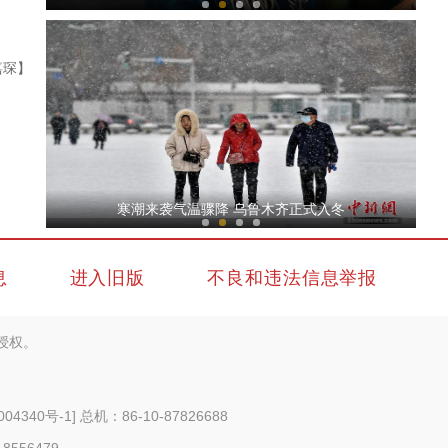
嘉琛】
新疆巴州：“剪头发” “穿冬衣” 8.18万亩
寒潮来袭气温骤降 乌鲁木齐正式入冬
息
进入旧版
不良和违法信息举报
授权。
新疆阿勒泰：电力供应保障旅游出行畅通
004340号-1
] 总机：86-10-87826688