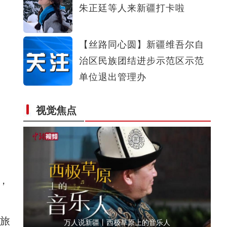
朱正廷等人来新疆打卡啦
新疆阿勒泰：电力供应保障旅游出行畅通
【丝路同心圆】新疆维吾尔自
治区民族团结进步示范区示范
单位退出管理办
视觉焦点
万人说新疆丨柯尔克孜绣娘
，
旅
万人说新疆丨西极草原上的音乐人