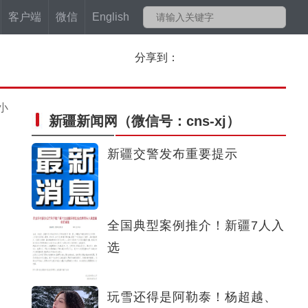
客户端
微信
English
分享到：
小
新疆新闻网
（微信号：cns-xj）
新疆交警发布重要提示
全国典型案例推介！新疆7人入
选
玩雪还得是阿勒泰！杨超越、