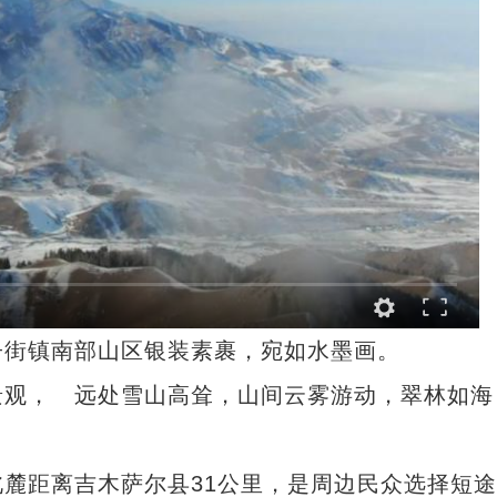
街镇南部山区银装素裹，宛如水墨画。
观， 远处雪山高耸，山间云雾游动，翠林如海
距离吉木萨尔县31公里，是周边民众选择短途