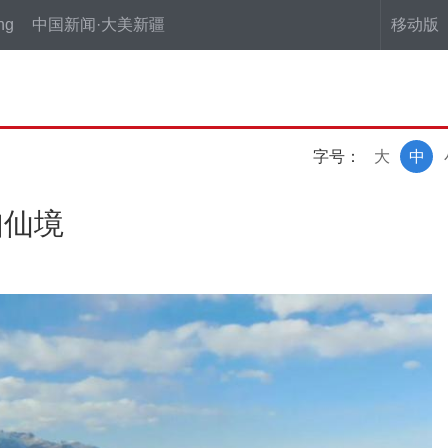
ng
中国新闻·大美新疆
移动版
字号：
大
中
如仙境