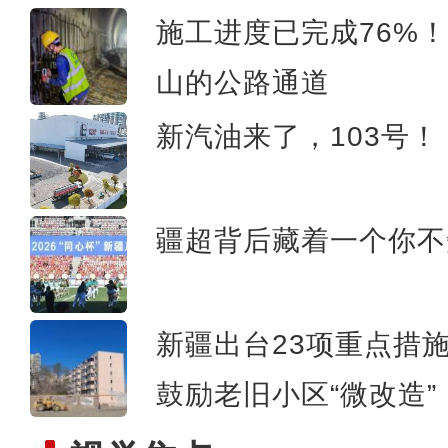
施工进度已完成76%
山的公路通道
《明月照他乡·山与
新汽油来了，103号！
疆超背后藏着一个你不
新疆出台23项重点措
鼓励老旧小区“微改造”