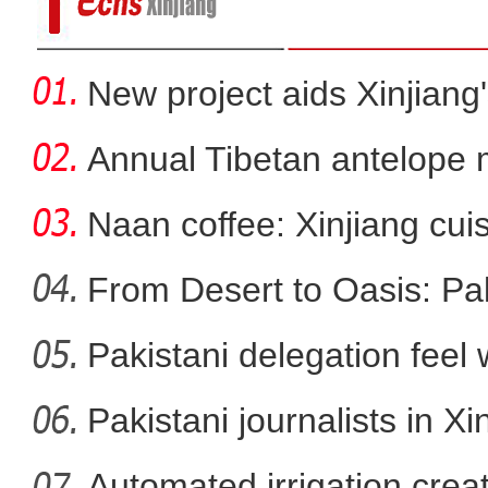
New project aids Xinjiang
Annual Tibetan antelope m
Naan coffee: Xinjiang cui
From Desert to Oasis: Paki
Pakistani delegation feel
《明月照他乡·山与
developm
Pakistani journalists in Xi
Automated irrigation create