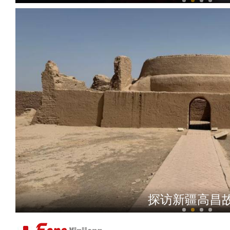
新疆，正在逆
探访新疆高昌