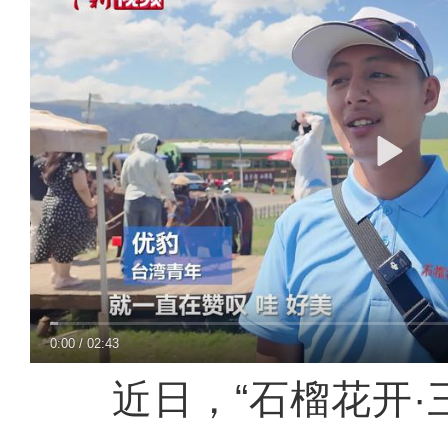
0:00
/
02:43
近日，“石榴花开·