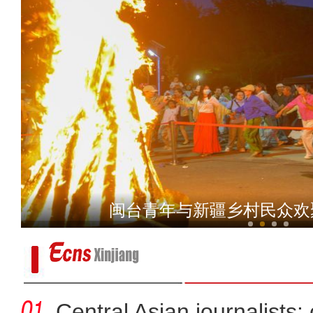
两岸青年走进新疆木垒
闽台青年与新疆乡村民众欢
Central Asian journalists: 