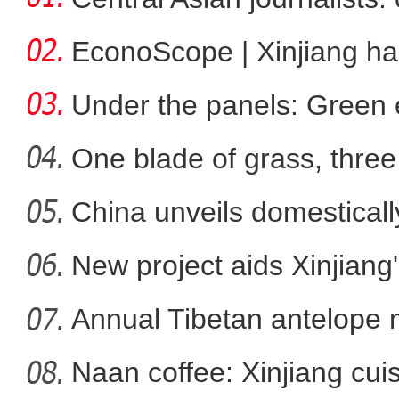
EconoScope | Xinjiang h
energ
Under the panels: Green 
more
One blade of grass, three 
China unveils domestical
把“火焰山”端上桌？塔城职校学生掌
f
New project aids Xinjiang
Annual Tibetan antelope m
Naan coffee: Xinjiang cui