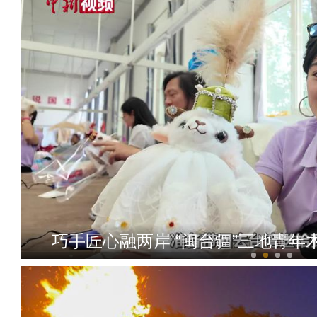
巧手匠心融两岸 “闽台疆”三地青