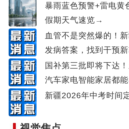
暴雨蓝色预警+雷电黄
假期天气速览→
美丽新疆繁荣兵团 202
血管不是突然爆的！新
发病答案，找到干预新
国补第三批即将下达！
汽车家电智能家居都能
新疆2026年中考时间
视觉焦点