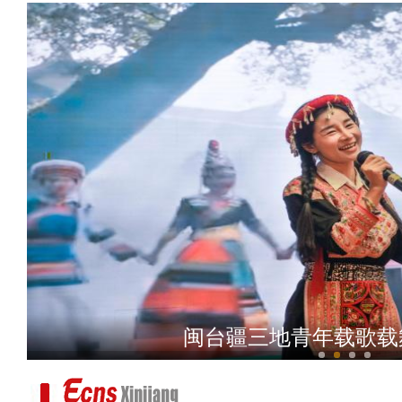
2026新疆国际旅行商
闽台疆三地青年载歌载