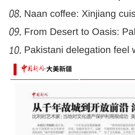
Naan coffee: Xinjiang cui
From Desert to Oasis: Paki
Pakistani delegation feel
developm
行走新疆体验环塔 国际青