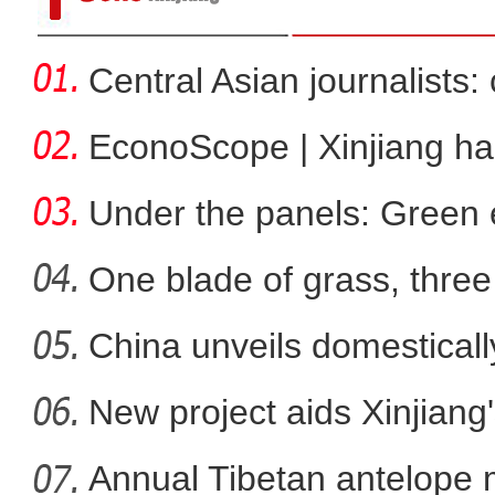
Central Asian journalists: 
EconoScope | Xinjiang h
energ
Under the panels: Green 
more
One blade of grass, three 
China unveils domestical
美丽新疆繁荣兵团 202
f
New project aids Xinjiang
Annual Tibetan antelope m