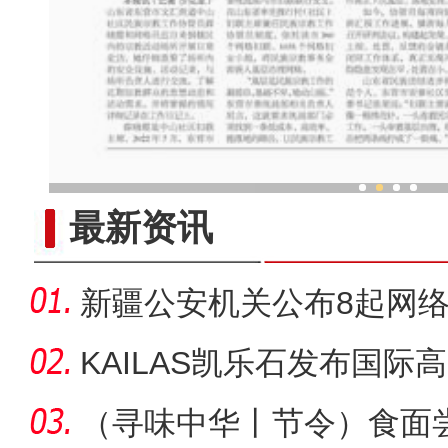
从千年故城到开放前沿 海外
最新资讯
新疆公安机关公布8起网
KAILAS凯乐石发布国
高
（寻味中华丨节令）食面