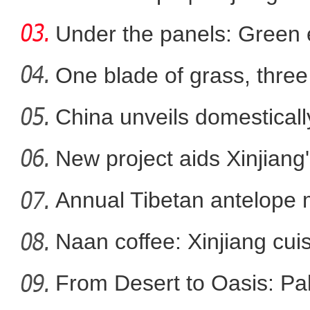
energ
Under the panels: Green 
more
One blade of grass, three 
China unveils domestical
美丽新疆繁荣兵团 202
f
New project aids Xinjiang
Annual Tibetan antelope m
Naan coffee: Xinjiang cui
From Desert to Oasis: Paki