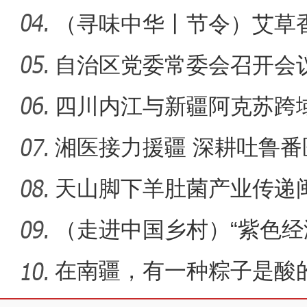
至盛夏始
（寻味中华丨节令）艾草香
午粽
自治区党委常委会召开会
四川内江与新疆阿克苏跨域
同体
湘医接力援疆 深耕吐鲁番
天山脚下羊肚菌产业传递
（走进中国乡村）“紫色经
香田
在南疆，有一种粽子是酸