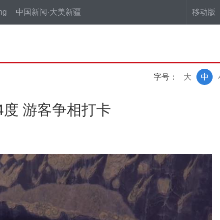
ng
中国新闻·大美新疆
移动版
字号：
大
中
4度 游客争相打卡