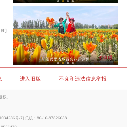
永胜】
“夜行日游”不折腾！两千余名中老年人坐着专列去新疆
新疆兵团农场百合花开迎客
息
进入旧版
不良和违法信息举报
授权。
西部陆海新通道首条新疆至非洲航线开通
1034286号-7
] 总机：86-10-87826688