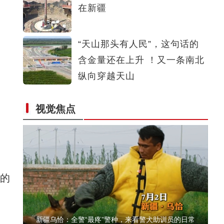
在新疆
西部陆海新通道首条新疆至非洲航线开通
“天山那头有人民”，这句话的
含金量还在上升 ！又一条南北
纵向穿越天山
视觉焦点
新疆阿勒泰：碧水穿林海，青山入画来
的
新疆乌恰：全警“最疼”警种，来看警犬助训员的日常