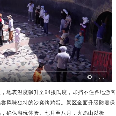
地表温度飙升至84摄氏度，却挡不住各地游客
品尝风味独特的沙窝烤鸡蛋。景区全面升级防暑保
品，确保游玩体验。七月至八月，火焰山以极