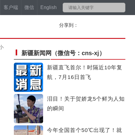
客户端
微信
English
分享到：
小
新疆新闻网
（微信号：cns-xj）
新疆直飞首尔！时隔近10年复
航，7月16日首飞
泪目！关于贺娇龙5个鲜为人知
的瞬间
今年全国首个50℃出现了！就