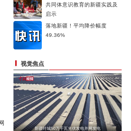
共同体意识教育的新疆实践及
新疆青河县：云海奔涌 山川如画
启示
落地新疆！平均降价幅度
49.36%
视觉焦点
【新疆故事】抖杠杂技演员：即使没结果 我还
网
新疆叶城50万千瓦光伏发电并网发电