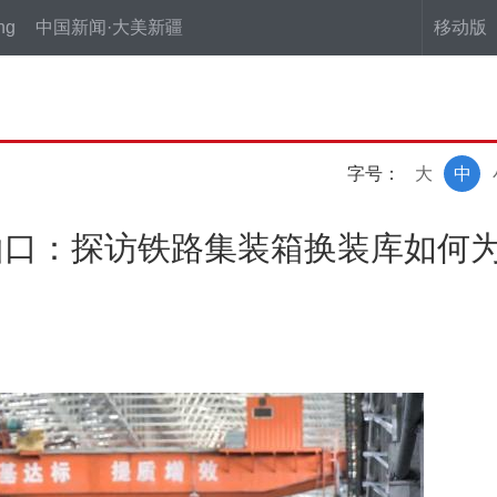
ng
中国新闻·大美新疆
移动版
字号：
大
中
山口：探访铁路集装箱换装库如何