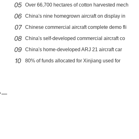
Over 66,700 hectares of cotton harvested mech
China's nine homegrown aircraft on display in
Chinese commercial aircraft complete demo fli
China's self-developed commercial aircraft co
China's home-developed ARJ 21 aircraft car
【新疆故事】抖杠杂技演员：即使没结果 我还
80% of funds allocated for Xinjiang used for
“一