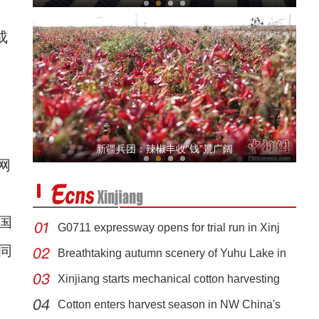
成
新疆本土民营企业办展销会助力电影《上海古
新疆兵团：辣椒丰收“钱”景广阔
网
国
G0711 expressway opens for trial run in Xinj
同
Breathtaking autumn scenery of Yuhu Lake in
Xinjiang starts mechanical cotton harvesting
新疆青河县：云海奔涌 山川如画
Cotton enters harvest season in NW China's