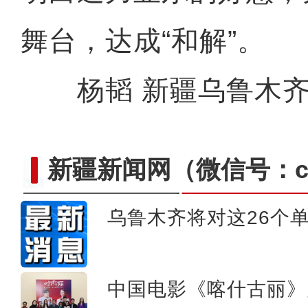
舞台，达成“和解”。
杨韬 新疆乌鲁木齐
新疆新闻网
（微信号：cn
乌鲁木齐将对这26个
新疆拜城县58.33万亩玉米
中国电影《喀什古丽》