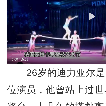
0:00
/
05:29
26岁的迪力亚尔是
位演员，他曾站上过世