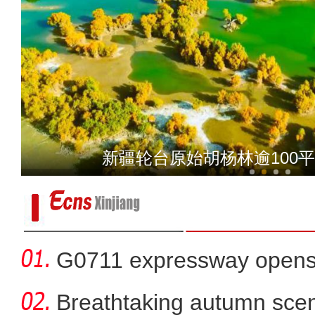
新疆青河县：云海奔涌
新疆轮台原始胡杨林逾100
G0711 expressway opens fo
Breathtaking autumn sce