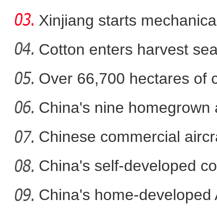
in
Xinjiang starts mechanica
Cotton enters harvest se
Over 66,700 hectares of 
新疆拜城县58.33万亩玉米
mech
China's nine homegrown ai
in
Chinese commercial airc
fli
China's self-developed co
co
China's home-developed A