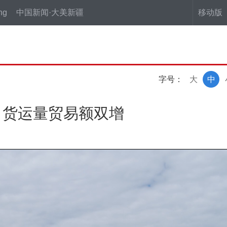
ng
中国新闻·大美新疆
移动版
字号：
大
中
口货运量贸易额双增