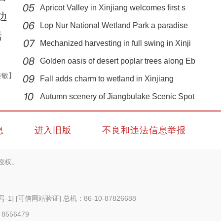
Apricot Valley in Xinjiang welcomes first s
边
Lop Nur National Wetland Park a paradise
活
Mechanized harvesting in full swing in Xinji
Golden oasis of desert poplar trees along Eb
雅敏】
Fall adds charm to wetland in Xinjiang
前10月博州外贸进出口总值达257.9亿元 同比
Autumn scenery of Jiangbulake Scenic Spot
息
进入旧版
不良和违法信息举报
授权。
号-1
]
[可信网站验证]
总机：86-10-87826688
 8556479