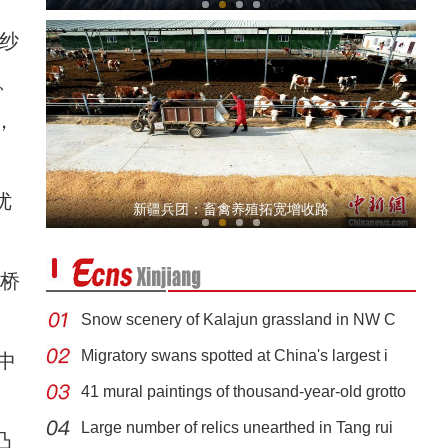
纱
、
，
优
【万人说新疆】新疆“非遗”达瓦孜姑娘：钢
新疆兵团：畜禽养殖拓宽增收路
界桥
Snow scenery of Kalajun grassland in NW C
Migratory swans spotted at China's largest i
中
41 mural paintings of thousand-year-old grotto
新疆：持续改善自然生态环境 候鸟变“留鸟”
Large number of relics unearthed in Tang rui
凸