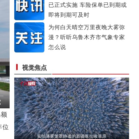
已正式实施 车险保单已到期或
新疆：持续改善自然生态环境 候鸟变“留鸟”
即将到期可及时
为何白天晴空万里夜晚大雾弥
漫？听听乌鲁木齐市气象专家
怎么说
视觉焦点
前10月博州外贸进出口总值达257.9亿元 同比
易额
年位
实拍薄雾笼罩静谧的新疆喀拉峻草原