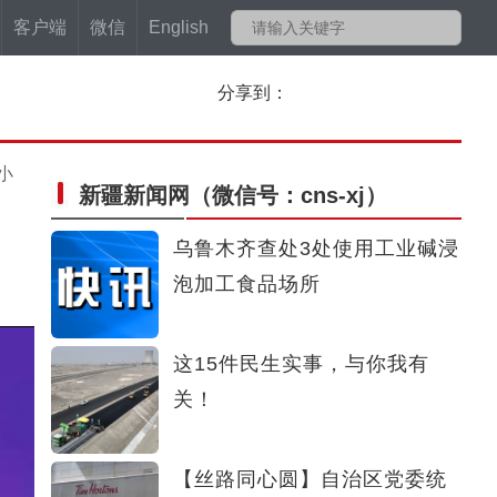
客户端
微信
English
分享到：
小
新疆新闻网
（微信号：cns-xj）
乌鲁木齐查处3处使用工业碱浸
泡加工食品场所
这15件民生实事，与你我有
关！
【丝路同心圆】自治区党委统