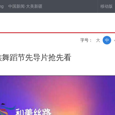
ng
中国新闻·大美新疆
移动版
字号：
大
中
族舞蹈节先导片抢先看