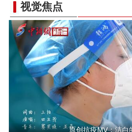
视觉焦点
原创MV丨《爱的
原创抗疫MV：洁白