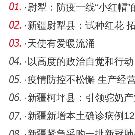
·
尉犁：防疫一线“小红帽”
·
新疆尉犁县：试种红花 
·
天使有爱暖流涌
·
以高度的政治自觉和行动
新疆建设
·
疫情防控不松懈 生产经
·
新疆柯坪县：引领驼奶产
牧民增收
·
新疆新增本土确诊病例12
感染者2
·
新疆紧急采购一批新冠肺