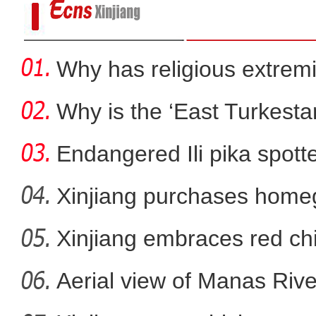
Why has religious extre
rootless g
Why is the ‘East Turkest
Endangered Ili pika spotte
Xinjiang purchases homeg
f
Xinjiang embraces red chi
阿拉山口口岸入境中欧班列数量
Aerial view of Manas Riv