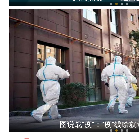
新疆伊犁：“90后”姐弟
图说战“疫”：“疫”线绘就