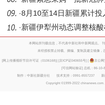
夫定片投
·
8月10至14日新疆累计投
辆 运输物
·
新疆伊犁州动态调整核酸
阳”力争
本网站所刊载信息，不代表中新社和中新网观点。 
未经授权禁止转载、摘编、复制及建立镜像，
[
网上传播视听节目许可证（0106168)
] [
京ICP证040655号
] [
京公网安
[可信网站验证]
总机：86-10-8
制作：中新社新疆分社 技术支持：0991-8557237 新闻热线：
Copyright ©1999-2022 chinanews.com. 