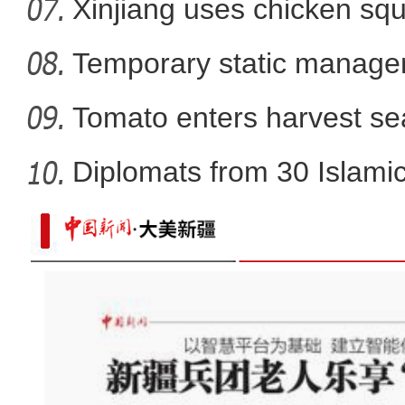
Xinjiang uses chicken squ
Temporary static manage
parts
Tomato enters harvest se
Diplomats from 30 Islamic 
原创MV丨《爱的