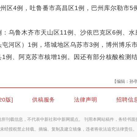
伊州区4例，吐鲁番市高昌区1例，巴州库尔勒市5
：乌鲁木齐市天山区11例、沙依巴克区6例、水
头屯河区）1例，塔城地区乌苏市3例，博州博乐市
县1例、阿克苏市核增1例。因还有部分核酸检测
【编辑：孙
20版]
供稿服务
法律声明
招聘信
站所刊载信息，不代表中新社和中新网观点。 刊用本网站稿件，务经书面
未经授权禁止转载、摘编、复制及建立镜像，违者将依法追究法律责任。