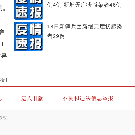
例4例 新增无症状感染者46例
例。
18日新疆兵团新增无症状感染
磨
者29例
1
结果
亭文】
息
进入旧版
不良和违法信息举报
授权。