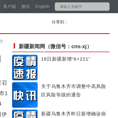
客户端
微信
English
分享到：
小
新疆新闻网
（微信号：cns-xj）
例
18日新疆新增“6+221”
室召
关于乌鲁木齐市调整中高风险
市1
区风险等级的通告
4
新疆乌鲁木齐昨日新增确诊病
州伊