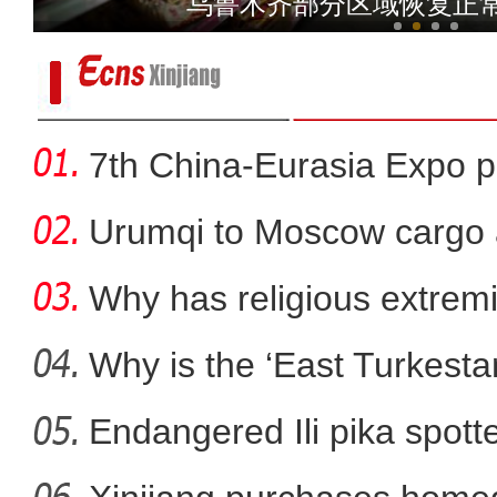
乌鲁木齐部分区域恢复正
7th China-Eurasia Expo p
Urumqi to Moscow cargo a
Why has religious extre
rootless g
Why is the ‘East Turkest
Endangered Ili pika spotte
新疆博州民警化身“云上牧