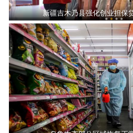
新疆吉木乃县强化创业担保
新疆沙雅：生态治理科学引洪