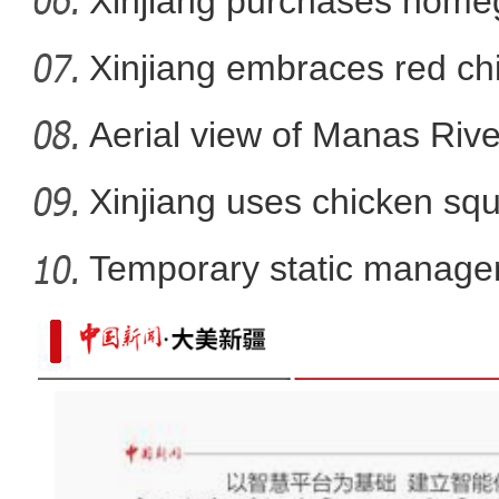
Xinjiang purchases homeg
f
Xinjiang embraces red chi
Aerial view of Manas Riv
Xinjiang uses chicken squ
Temporary static manage
parts
新疆最大食品冷链物流综合