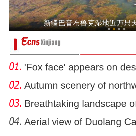
新疆边境小县上千只灰
新疆巴音布鲁克湿地近万只
'Fox face' appears on des
Autumn scenery of northw
Breathtaking landscape o
Aerial view of Duolang C