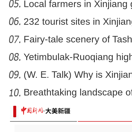
Local farmers in Xinjiang 
实拍新疆库车全程机械
232 tourist sites in Xinjia
Fairy-tale scenery of Tas
Yetimbulak-Ruoqiang high
ope
(W. E. Talk) Why is Xinjia
Breathtaking landscape o
新疆库尔勒市回应香梨采摘