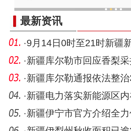
新疆兵团“庭院经济”展
最新资讯
·
9月14日0时至21时新
者转确诊
·
新疆库尔勒市回应香梨采
·
新疆库尔勒通报依法整治
言等网络
·
新疆电力落实新能源区内
源发展
·
新疆伊宁市官方介绍全力
气暖”
·
新疆伊犁州秋收面积已逾3