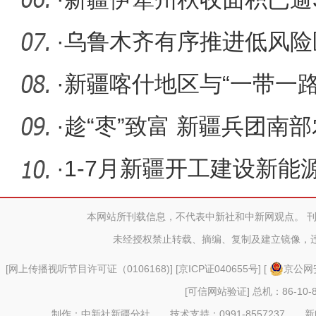
丰产丰收
·
乌鲁木齐有序推进低风险
序
·
新疆喀什地区与“一带一
增长
·
趁“枣”致富 新疆兵团南部
丰收
·
1-7月新疆开工建设新能
万千瓦
本网站所刊载信息，不代表中新社和中新网观点。 
未经授权禁止转载、摘编、复制及建立镜像，
[
网上传播视听节目许可证（0106168)
] [
京ICP证040655号
] [
京公网安
[可信网站验证]
总机：86-10-8
制作：中新社新疆分社 技术支持：0991-8557237 新闻热线：