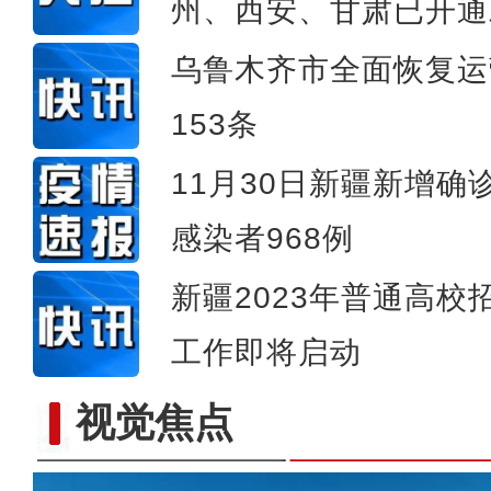
探访新疆和田战斗渠渠首：
州、西安、甘肃已开通
乌鲁木齐市全面恢复运
153条
11月30日新疆新增确
感染者968例
新疆2023年普通高
工作即将启动
视觉焦点
新疆福海县：凿湖助