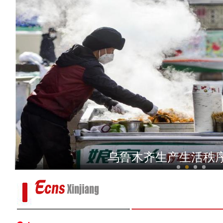
5万亩“树种球”飞播试验造
乌鲁木齐生产生活秩