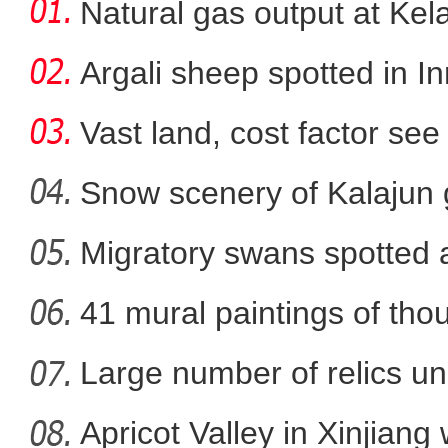
Natural gas output at Kel
Argali sheep spotted in I
Vast land, cost factor see 
Snow scenery of Kalajun
Migratory swans spotted a
探访新疆和田战斗渠渠首：
41 mural paintings of tho
grotto
Large number of relics un
Apricot Valley in Xinjiang