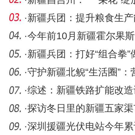
·
新疆兵团：提升粮食生产
·
今年前10月新疆霍尔果
196亿元
·
新疆兵团：打好“组合拳
障
·
守护新疆北鲵“生活圈”
息家
·
综述：新疆铁路扩能改造谋
量预计破
·
探访冬日里的新疆五家渠
果蔬供应
·
深圳援疆光伏电站今年累