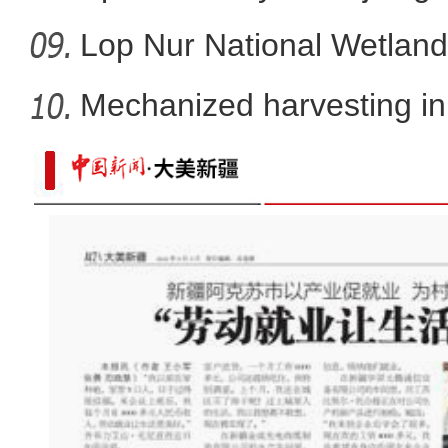
Lop Nur National Wetland
Mechanized harvesting in f
新疆福海县：凿湖助