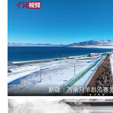
新疆：万余只羊群沿赛