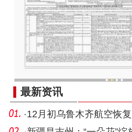
“劳动就业让生活更美
最新资讯
·
12月初乌鲁木齐航空恢复
国内航线
·
新疆昌吉州：“一朵花”绽