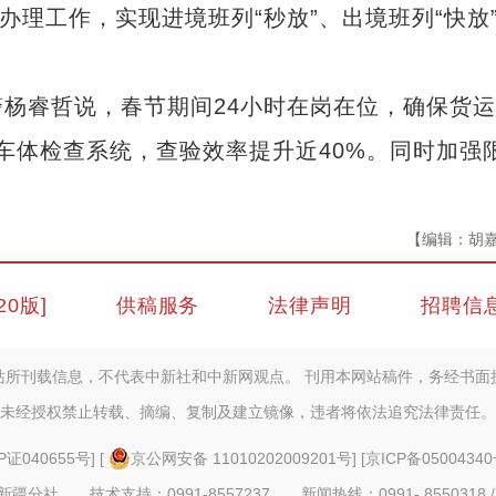
办理工作，实现进境班列“秒放”、出境班列“快放
睿哲说，春节期间24小时在岗在位，确保货运
能车体检查系统，查验效率提升近40%。同时加强
【编辑：胡
20版]
供稿服务
法律声明
招聘信
站所刊载信息，不代表中新社和中新网观点。 刊用本网站稿件，务经书面
未经授权禁止转载、摘编、复制及建立镜像，违者将依法追究法律责任。
P证040655号
] [
京公网安备 11010202009201号
] [
京ICP备05004340
疆分社 技术支持：0991-8557237 新闻热线：0991- 8550318 /