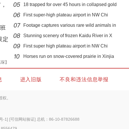
”，
18 trapped for over 45 hours in collapsed gold
First super-high plateau airport in NW Chi
Footage captures various rare wild animals in
班
Stunning scenery of frozen Kaidu River in X
限定
First super high plateau airport in NW Chi
【新春纪事】游客在新疆雪场享受“冰雪假期
Horses run on snow-covered prairie in Xinjia
嘉琛】
息
进入旧版
不良和违法信息举报
授权。
号-1
]
[可信网站验证]
总机：86-10-87826688
 8556479