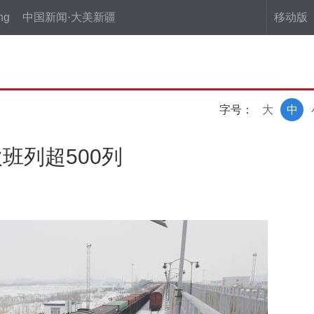
ng
中国新闻·大美新疆
移动版
字号：
大
中
班列超500列