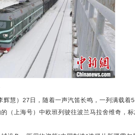
摄
李辉慧）27日，随着一声汽笛长鸣，一列满载着5
物的（上海号）中欧班列驶往波兰马拉舍维奇，标