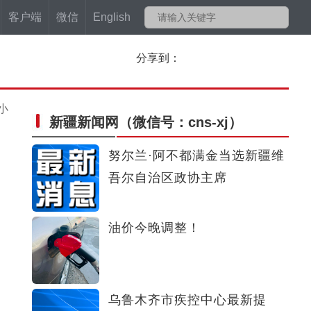
客户端
微信
English
分享到：
小
新疆新闻网
（微信号：cns-xj）
努尔兰·阿不都满金当选新疆维
吾尔自治区政协主席
油价今晚调整！
乌鲁木齐市疾控中心最新提