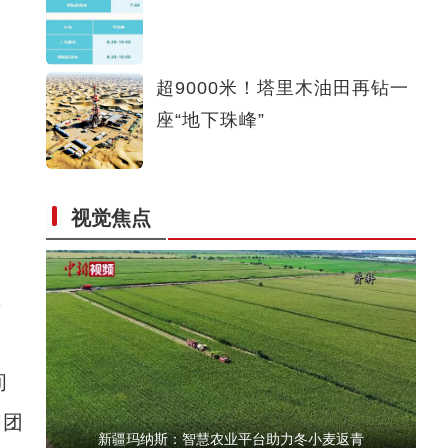
新疆库车市：电力大数据保障村民“菜篮子”
超9000米！塔里木油田再钻一
座“地下珠峰”
视觉焦点
白俄罗斯钾肥搭乘班列经霍尔果斯销往国内
年
间
四团
新疆玛纳斯：智慧农业平台助力冬小麦返青