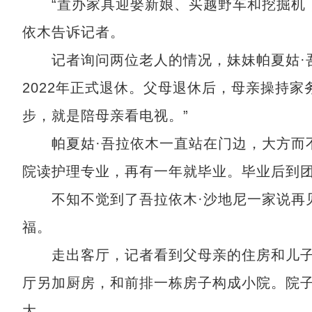
“置办家具迎娶新娘、买越野车和挖掘机，
依木告诉记者。
记者询问两位老人的情况，妹妹帕夏姑·吾拉
2022年正式退休。父母退休后，母亲操持
步，就是陪母亲看电视。”
帕夏姑·吾拉依木一直站在门边，大方而不
院读护理专业，再有一年就毕业。毕业后到团
不知不觉到了吾拉依木·沙地尼一家说再见
福。
走出客厅，记者看到父母亲的住房和儿子卡
厅另加厨房，和前排一栋房子构成小院。院
大……