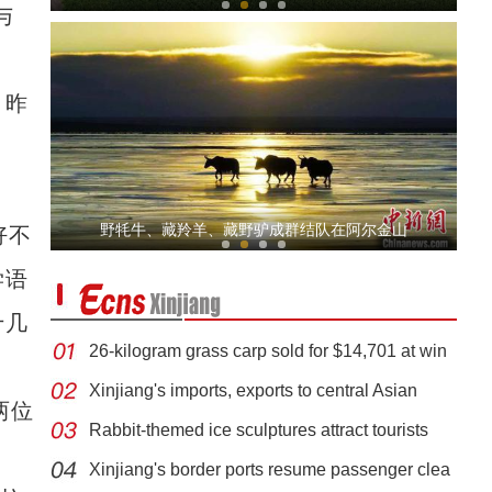
与
，昨
新疆特克斯:冰雪初融 春意渐暖
野牦牛、藏羚羊、藏野驴成群结队在阿尔金山
好不
学语
十几
26-kilogram grass carp sold for $14,701 at win
Xinjiang's imports, exports to central Asian
两位
Rabbit-themed ice sculptures attract tourists
新疆库车市：电力大数据保障村民“菜篮子”
Xinjiang's border ports resume passenger clea