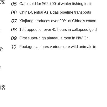
拉
Carp sold for $62,700 at winter fishing festi
China-Central Asia gas pipeline transports
，
Xinjiang produces over 90% of China's cotton
散
18 trapped for over 45 hours in collapsed gold
First super-high plateau airport in NW Chi
白俄罗斯钾肥搭乘班列经霍尔果斯销往国内
Footage captures various rare wild animals in
学
家
间客