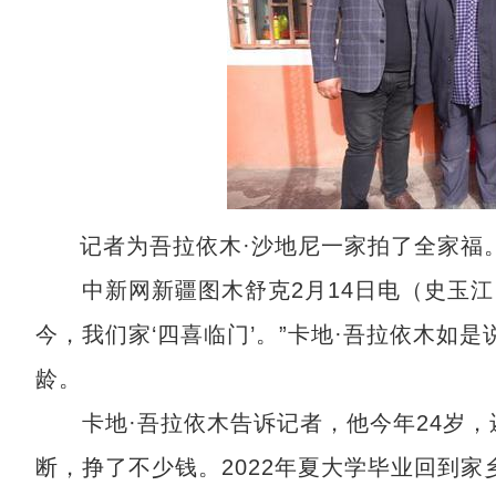
记者为吾拉依木·沙地尼一家拍了全家福
中新网新疆图木舒克2月14日电（史玉江 
今，我们家‘四喜临门’。”卡地·吾拉依木如
龄。
卡地·吾拉依木告诉记者，他今年24岁，
断，挣了不少钱。2022年夏大学毕业回到