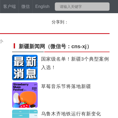
客户端
微信
English
分享到：
小
新疆新闻网
（微信号：cns-xj）
国家级名单！新疆3个典型案例
入选！
草莓音乐节将落地新疆
乌鲁木齐地铁运行有新变化