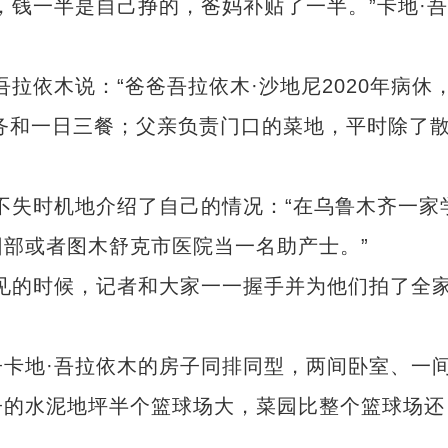
钱一半是自己挣的，爸妈补贴了一半。”卡地·吾
依木说：“爸爸吾拉依木·沙地尼2020年病休
家务和一日三餐；父亲负责门口的菜地，平时除了
失时机地介绍了自己的情况：“在乌鲁木齐一家
部或者图木舒克市医院当一名助产士。”
的时候，记者和大家一一握手并为他们拍了全
地·吾拉依木的房子同排同型，两间卧室、一
子的水泥地坪半个篮球场大，菜园比整个篮球场还