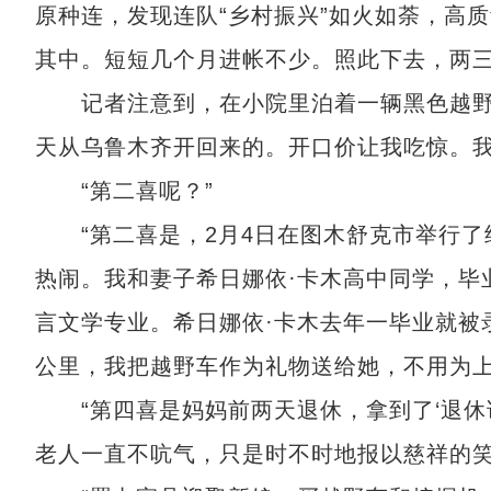
原种连，发现连队“乡村振兴”如火如荼，高
其中。短短几个月进帐不少。照此下去，两
记者注意到，在小院里泊着一辆黑色越野车
天从乌鲁木齐开回来的。开口价让我吃惊。我
“第二喜呢？”
“第二喜是，2月4日在图木舒克市举行了
热闹。我和妻子希日娜依·卡木高中同学，毕
言文学专业。希日娜依·卡木去年一毕业就被
公里，我把越野车作为礼物送给她，不用为上
“第四喜是妈妈前两天退休，拿到了‘退休证
老人一直不吭气，只是时不时地报以慈祥的