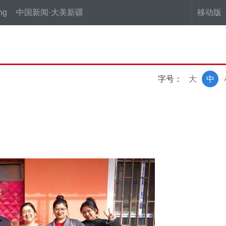
ng
中国新闻·大美新疆
移动版
字号：
大
中