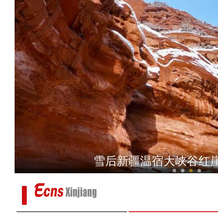
新疆巩留县：温室大棚桃花
雪后新疆温宿大峡谷红