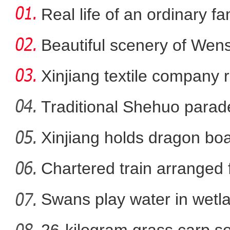
Real life of an ordinary fa
Beautiful scenery of We
in
Xinjiang textile company 
wort
Traditional Shehuo parad
Xinjiang holds dragon boa
【非遗之美】剪出来
Chartered train arranged 
Swans play water in wetla