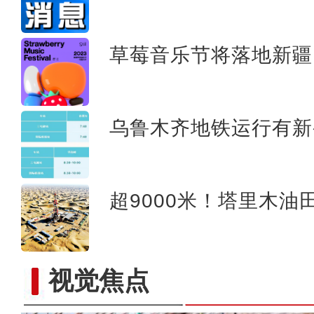
【非遗之美】剪出来
草莓音乐节将落地新疆
乌鲁木齐地铁运行有新
超9000米！塔里木油
视觉焦点
新疆莎车县：乡村巴扎