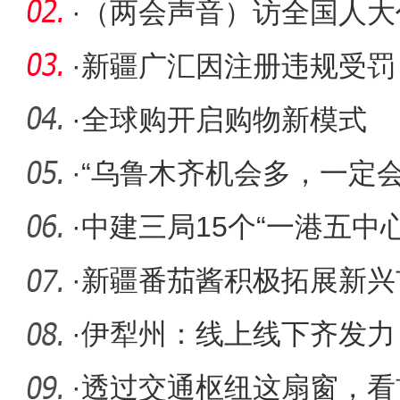
·
（两会声音）访全国人大
克：发
·
新疆广汇因注册违规受罚 
·
全球购开启购物新模式
·
“乌鲁木齐机会多，一定会有
·
中建三局15个“一港五中
·
新疆番茄酱积极拓展新兴
·
伊犁州：线上线下齐发力
·
透过交通枢纽这扇窗，看