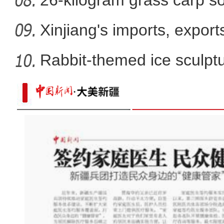
26-kilogram grass carp so
win
Xinjiang's imports, export
Rabbit-themed ice sculptur