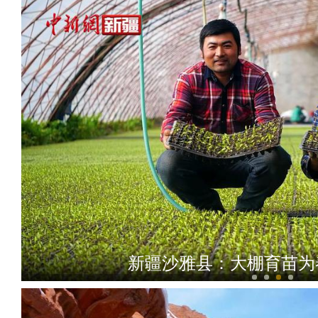
新疆沙雅县：大棚育苗为