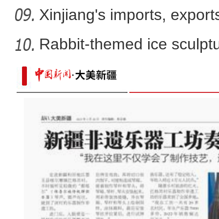
win
Xinjiang's imports, export
Rabbit-themed ice sculptur
新疆巴楚县“春探古道”白沙