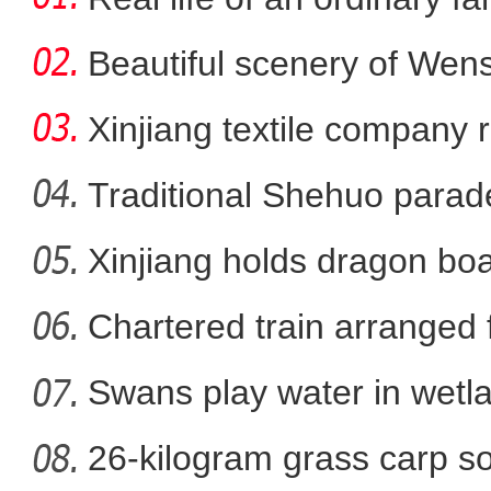
Beautiful scenery of We
in
Xinjiang textile company 
wort
Traditional Shehuo parad
Xinjiang holds dragon boa
新疆库尔勒：梨树修
Chartered train arranged 
Swans play water in wetla
26-kilogram grass carp so