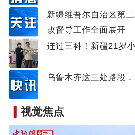
新疆维吾尔自治区第二
改督导工作全面展开
连过三科！新疆21岁
乌鲁木齐这三处路段，
视觉焦点
新疆巴楚县“春探古道”白沙