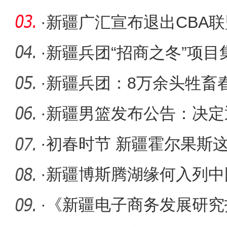
·
新疆广汇宣布退出CBA联
·
新疆兵团“招商之冬”项目
亿
·
新疆兵团：8万余头牲畜
·
新疆男篮发布公告：决定
产将捐
·
初春时节 新疆霍尔果斯
信号？
·
新疆博斯腾湖缘何入列中
·
《新疆电子商务发展研究报