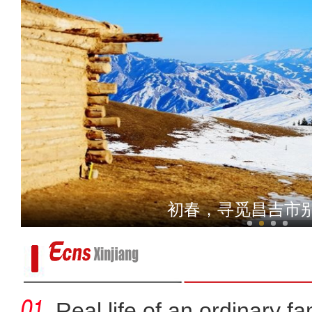
成群高原盘羊现身新
初春，寻觅昌吉市
Real life of an ordinary fa